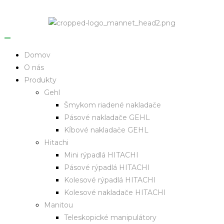
Domov
O nás
Produkty
Gehl
Šmykom riadené nakladače
Pásové nakladače GEHL
Kĺbové nakladače GEHL
Hitachi
Mini rýpadlá HITACHI
Pásové rýpadlá HITACHI
Kolesové rýpadlá HITACHI
Kolesové nakladače HITACHI
Manitou
Teleskopické manipulátory