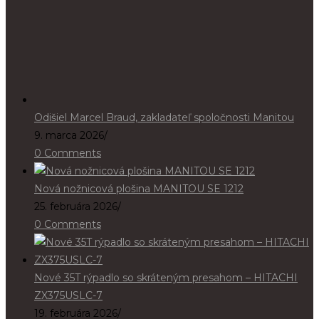
Odišiel Marcel Braud, zakladateľ spoločnosti Manitou
9. marca 2026
/
0 Comments
Nová nožnicová plošina MANITOU SE 1212
25. februára 2026
/
0 Comments
Nové 35T rýpadlo so skráteným presahom – HITACHI
ZX375USLC-7
19. februára 2026
/