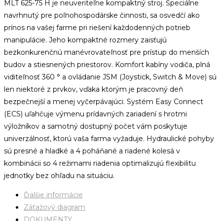
MLT 625-75 H je neuveriteľne kompaktný stroj.
Špeciálne
navrhnutý pre poľnohospodárske činnosti, sa osvedčí ako
prínos na vašej farme pri riešení každodenných potrieb
manipulácie.
Jeho kompaktné rozmery zaisťujú
bezkonkurenčnú manévrovateľnosť pre prístup do menších
budov a stiesnených priestorov.
Komfort kabíny vodiča, plná
viditeľnosť 360 ° a ovládanie JSM (Joystick, Switch & Move) sú
len niektoré z prvkov, vďaka ktorým je pracovný deň
bezpečnejší a menej vyčerpávajúci.
Systém Easy Connect
(ECS) uľahčuje výmenu prídavných zariadení s hrotmi
výložníkov a samotný dostupný počet vám poskytuje
univerzálnosť, ktorú vaša farma vyžaduje.
Hydraulické pohyby
sú presné a hladké a 4 poháňané a riadené kolesá v
kombinácii so 4 režimami riadenia optimalizujú flexibilitu
jednotky bez ohľadu na situáciu.
Ďalšie informácie
Záťažový diagram
DOKUMENTY