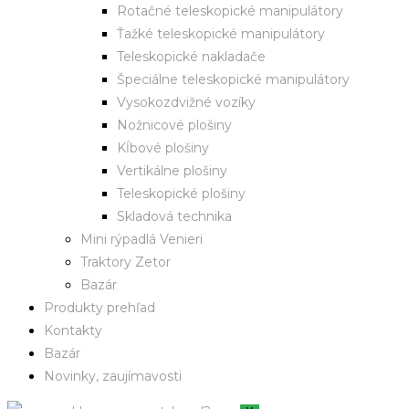
Rotačné teleskopické manipulátory
Ťažké teleskopické manipulátory
Teleskopické nakladače
Špeciálne teleskopické manipulátory
Vysokozdvižné vozíky
Nožnicové plošiny
Kĺbové plošiny
Vertikálne plošiny
Teleskopické plošiny
Skladová technika
Mini rýpadlá Venieri
Traktory Zetor
Bazár
Produkty prehľad
Kontakty
Bazár
Novinky, zaujímavosti