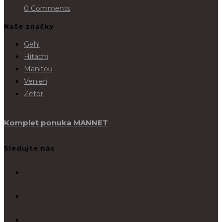
0 Comments
Naše značky
Gehl
Hitachi
Manitou
Venieri
Zetor
Komplet ponuka MANNET
Sledujte nás