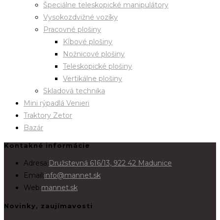
Špeciálne teleskopické manipulátory
Vysokozdvižné vozíky
Pracovné plošiny
Kĺbové plošiny
Nožnicové plošiny
Teleskopické plošiny
Vertikálne plošiny
Skladová technika
Mini rýpadlá Venieri
Traktory Zetor
Bazár
Kontakné informácie
Adresa:
Družstevná 616/13, 922 42 Madunice
Email:
info@mannet.sk
Web:
mannet.sk
Novinky, zaujímavosti