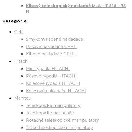
Kĺbový teleskopický nakladač MLA – T 516 – 75
H
Kategórie
Gehl
Šmykom riadené nakladače
Pásové nakladače GEHL
Kĺbové nakladače GEHL
Hitachi
Mini rýpadlá HITACHI
Pásové rýpadlá HITACHI
Kolesové rýpadlá HITACHI
Kolesové nakladače HITACHI
Manitou
Teleskopické manipulátory
Teleskopické nakladače
Rotačné teleskopické manipulátory
Ťažké teleskopické manipulátory