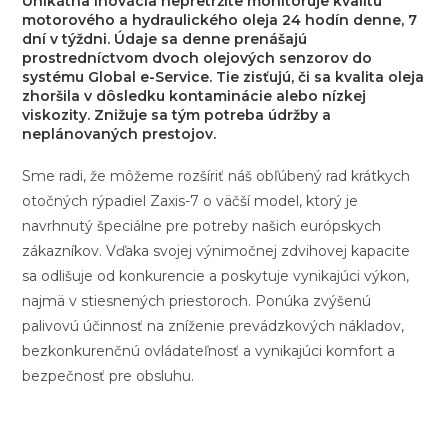
Unikátna inovácia nepretržite monitoruje kvalitu
motorového a hydraulického oleja 24 hodín denne, 7
dní v týždni. Údaje sa denne prenášajú
prostredníctvom dvoch olejových senzorov do
systému Global e-Service. Tie zisťujú, či sa kvalita oleja
zhoršila v dôsledku kontaminácie alebo nízkej
viskozity. Znižuje sa tým potreba údržby a
neplánovaných prestojov.
Sme radi, že môžeme rozšíriť náš obľúbený rad krátkych
otočných rýpadiel Zaxis-7 o väčší model, ktorý je
navrhnutý špeciálne pre potreby našich európskych
zákazníkov. Vďaka svojej výnimočnej zdvihovej kapacite
sa odlišuje od konkurencie a poskytuje vynikajúci výkon,
najmä v stiesnených priestoroch. Ponúka zvýšenú
palivovú účinnosť na zníženie prevádzkových nákladov,
bezkonkurenčnú ovládateľnosť a vynikajúci komfort a
bezpečnosť pre obsluhu.