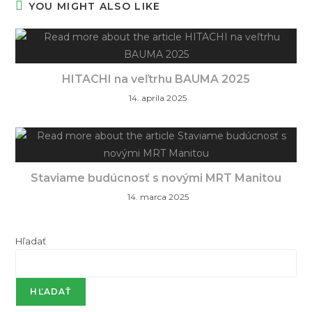
YOU MIGHT ALSO LIKE
HITACHI na veľtrhu BAUMA 2025
14. apríla 2025
Staviame budúcnosť s novými MRT Manitou
14. marca 2025
Hľadať
HĽADAŤ