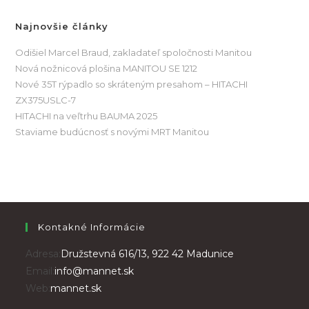
Najnovšie články
Odišiel Marcel Braud, zakladateľ spoločnosti Manitou
Nová nožnicová plošina MANITOU SE 1212
Nové 35T rýpadlo so skráteným presahom – HITACHI
ZX375USLC-7
HITACHI na veľtrhu BAUMA 2025
Staviame budúcnosť s novými MRT Manitou
Kontakné Informácie
Adresa:
Družstevná 616/13, 922 42 Madunice
Email:
info@mannet.sk
Web:
mannet.sk