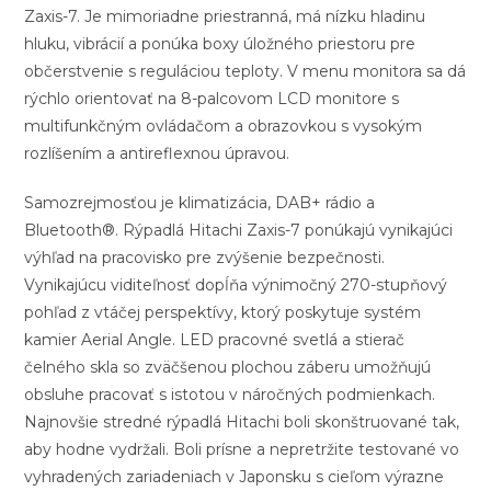
Zaxis-7. Je mimoriadne priestranná, má nízku hladinu
hluku, vibrácií a ponúka boxy úložného priestoru pre
občerstvenie s reguláciou teploty. V menu monitora sa dá
rýchlo orientovať na 8-palcovom LCD monitore s
multifunkčným ovládačom a obrazovkou s vysokým
rozlíšením a antireflexnou úpravou.
Samozrejmosťou je klimatizácia, DAB+ rádio a
Bluetooth®. Rýpadlá Hitachi Zaxis-7 ponúkajú vynikajúci
výhľad na pracovisko pre zvýšenie bezpečnosti.
Vynikajúcu viditeľnosť dopĺňa výnimočný 270-stupňový
pohľad z vtáčej perspektívy, ktorý poskytuje systém
kamier Aerial Angle. LED pracovné svetlá a stierač
čelného skla so zväčšenou plochou záberu umožňujú
obsluhe pracovať s istotou v náročných podmienkach.
Najnovšie stredné rýpadlá Hitachi boli skonštruované tak,
aby hodne vydržali. Boli prísne a nepretržite testované vo
vyhradených zariadeniach v Japonsku s cieľom výrazne