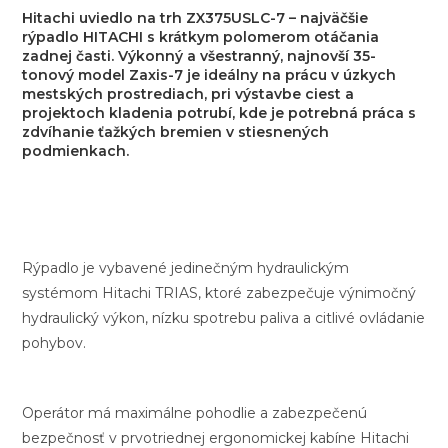
Hitachi uviedlo na trh ZX375USLC-7 – najväčšie
rýpadlo HITACHI s krátkym polomerom otáčania
zadnej časti. Výkonný a všestranný, najnovší 35-
tonový model Zaxis-7 je ideálny na prácu v úzkych
mestských prostrediach, pri výstavbe ciest a
projektoch kladenia potrubí, kde je potrebná práca s
zdvíhanie ťažkých bremien v stiesnených
podmienkach.
Rýpadlo je vybavené jedinečným hydraulickým
systémom Hitachi TRIAS, ktoré zabezpečuje výnimočný
hydraulický výkon, nízku spotrebu paliva a citlivé ovládanie
pohybov.
Operátor má maximálne pohodlie a zabezpečenú
bezpečnosť v prvotriednej ergonomickej kabíne Hitachi