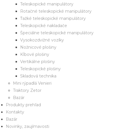
Teleskopické manipulátory
Rotačné teleskopické manipulátory
Ťažké teleskopické manipulátory
Teleskopické nakladače
Špeciálne teleskopické manipulátory
Vysokozdvižné vozíky
Nožnicové plošiny
Kĺbové plošiny
Vertikálne plošiny
Teleskopické plošiny
Skladová technika
Mini rýpadlá Venieri
Traktory Zetor
Bazár
Produkty prehľad
Kontakty
Bazár
Novinky, zaujímavosti