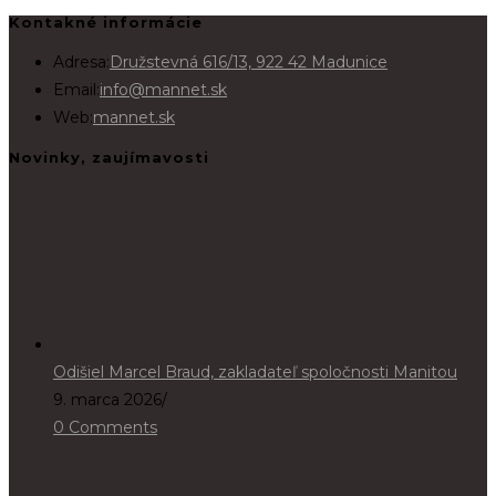
Kontakné informácie
Adresa:
Družstevná 616/13, 922 42 Madunice
Email:
info@mannet.sk
Web:
mannet.sk
Novinky, zaujímavosti
Odišiel Marcel Braud, zakladateľ spoločnosti Manitou
9. marca 2026
/
0 Comments