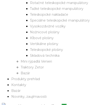
Rotačné teleskopické manipulátory
Ťažké teleskopické manipulátory
Teleskopické nakladače
Špeciálne teleskopické manipulátory
Vysokozdvižné vozíky
Nožnicové plošiny
Kĺbové plošiny
Vertikálne plošiny
Teleskopické plošiny
Skladová technika
Mini rýpadlá Venieri
Traktory Zetor
Bazár
Produkty prehľad
Kontakty
Bazár
Novinky, zaujímavosti