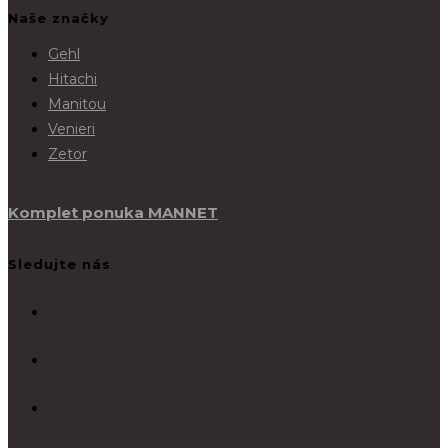
Naše značky
Gehl
Hitachi
Manitou
Venieri
Zetor
Komplet ponuka MANNET
Sledujte nás