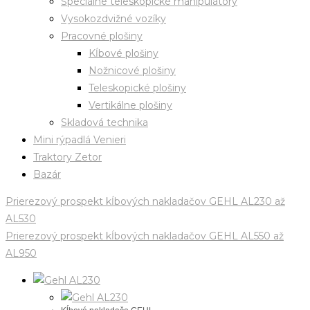
Špeciálne teleskopické manipulátory
Vysokozdvižné vozíky
Pracovné plošiny
Kĺbové plošiny
Nožnicové plošiny
Teleskopické plošiny
Vertikálne plošiny
Skladová technika
Mini rýpadlá Venieri
Traktory Zetor
Bazár
Prierezový prospekt kĺbových nakladačov GEHL AL230 až
AL530
Prierezový prospekt kĺbových nakladačov GEHL AL550 až
AL950