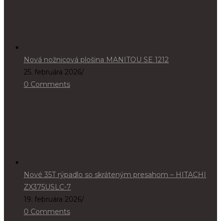
Nová nožnicová plošina MANITOU SE 1212
25. februára 2026
/
0 Comments
Nové 35T rýpadlo so skráteným presahom – HITACHI
ZX375USLC-7
19. februára 2026
/
0 Comments