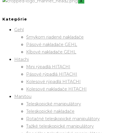
X
Kategórie
Gehl
Šmykom riadené nakladače
Pásové nakladače GEHL
Kĺbové nakladače GEHL
Hitachi
Mini rýpadlá HITACHI
Pásové rýpadlá HITACHI
Kolesové rýpadlá HITACHI
Kolesové nakladače HITACHI
Manitou
Teleskopické manipulátory
Teleskopické nakladače
Rotačné teleskopické manipulátory
Ťažké teleskopické manipulátory