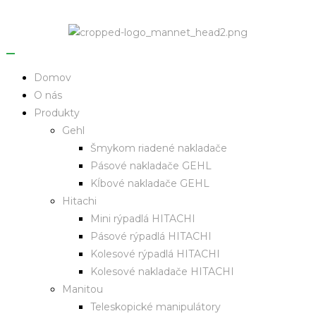
Domov
O nás
Produkty
Gehl
Šmykom riadené nakladače
Pásové nakladače GEHL
Kĺbové nakladače GEHL
Hitachi
Mini rýpadlá HITACHI
Pásové rýpadlá HITACHI
Kolesové rýpadlá HITACHI
Kolesové nakladače HITACHI
Manitou
Teleskopické manipulátory