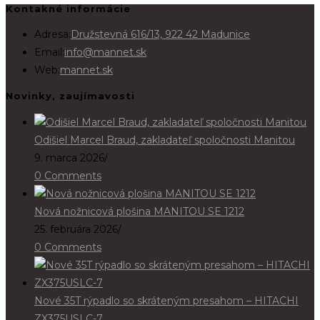
Kontakné informácie
Adresa:
Družstevná 616/13, 922 42 Madunice
Opens
Email:
info@mannet.sk
in
Web:
mannet.sk
your
Novinky, zaujímavosti
application
Odišiel Marcel Braud, zakladateľ spoločnosti Manitou
9. marca 2026
/
0 Comments
Nová nožnicová plošina MANITOU SE 1212
25. februára 2026
/
0 Comments
Nové 35T rýpadlo so skráteným presahom – HITACHI
ZX375USLC-7