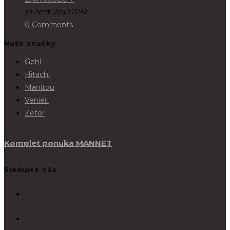
19. februára 2026
/
0 Comments
Naše značky
Gehl
Hitachi
Manitou
Venieri
Zetor
Komplet ponuka MANNET
Sledujte nás
Opens
in
Opens
a
in
new