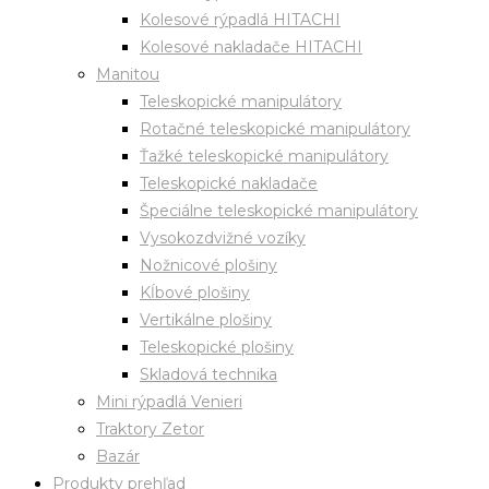
Kolesové rýpadlá HITACHI
Kolesové nakladače HITACHI
Manitou
Teleskopické manipulátory
Rotačné teleskopické manipulátory
Ťažké teleskopické manipulátory
Teleskopické nakladače
Špeciálne teleskopické manipulátory
Vysokozdvižné vozíky
Nožnicové plošiny
Kĺbové plošiny
Vertikálne plošiny
Teleskopické plošiny
Skladová technika
Mini rýpadlá Venieri
Traktory Zetor
Bazár
Produkty prehľad