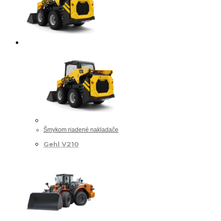
Šmykom riadené nakladače
Gehl V210