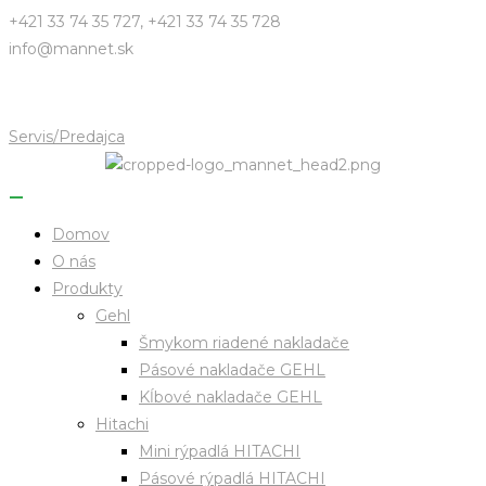
Skip
+421 33 74 35 727, +421 33 74 35 728
to
info@mannet.sk
content
Servis/Predajca
Domov
O nás
Produkty
Gehl
Šmykom riadené nakladače
Pásové nakladače GEHL
Kĺbové nakladače GEHL
Hitachi
Mini rýpadlá HITACHI
Pásové rýpadlá HITACHI