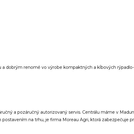
íciou a dobrým renomé vo výrobe kompaktných a kĺbových rýpadlo
áručný a pozáručný autorizovaný servis. Centrálu máme v Madunic
m postavením na trhu, je firma Moreau Agri, ktorá zabezpečuje pr