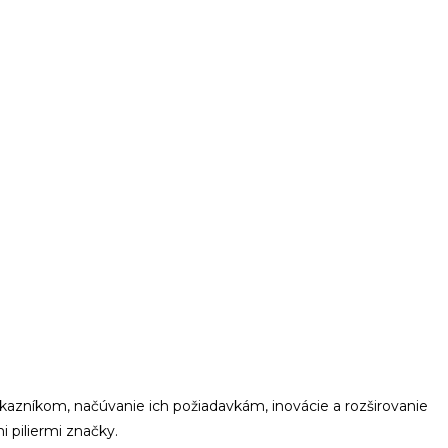
ákazníkom
,
načúvanie
ich požiadavkám
, inovácie
a
rozširovanie
mi
piliermi
značky
.