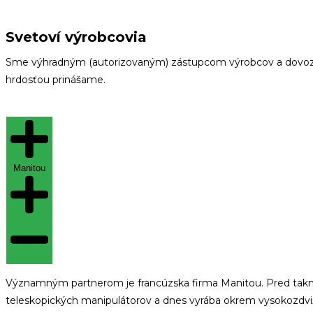
Svetoví výrobcovia
Sme výhradným (autorizovaným) zástupcom výrobcov a dovozcom
hrdosťou prinášame.
Manitou
Významným partnerom je francúzska firma Manitou. Pred takmer
teleskopických manipulátorov a dnes vyrába okrem vysokozdviž