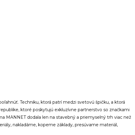
oľahnúť. Techniku, ktorá patrí medzi svetovú špičku, a ktorá
publike, ktoré poskytujú exkluzívne partnerstvo so značkami
irma MANNET dodala len na stavebný a priemyselný trh viac než
teriály, nakladáme, kopeme základy, presúvame materiál,