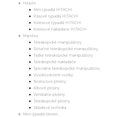
Hitachi
Mini rýpadlá HITACHI
Pásové rýpadlá HITACHI
Kolesové rýpadlá HITACHI
Kolesové nakladače HITACHI
Manitou
Teleskopické manipulátory
Rotačné teleskopické manipulátory
Ťažké teleskopické manipulátory
Teleskopické nakladače
Špeciálne teleskopické manipulátory
Vysokozdvižné vozíky
Nožnicové plošiny
Kĺbové plošiny
Vertikálne plošiny
Teleskopické plošiny
Skladová technika
Mini rýpadlá Venieri