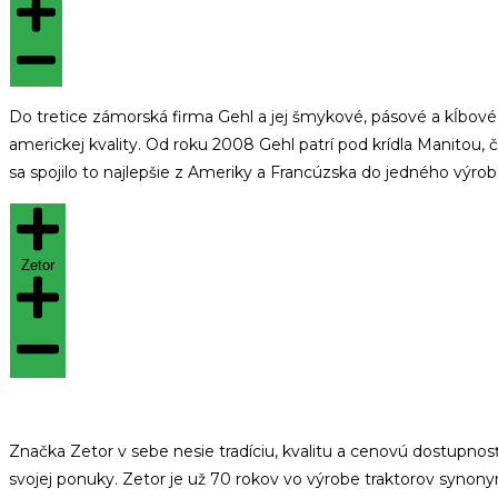
Do tretice zámorská firma Gehl a jej šmykové, pásové a kĺbov
americkej kvality. Od roku 2008 Gehl patrí pod krídla Manitou, 
sa spojilo to najlepšie z Ameriky a Francúzska do jedného výrob
Zetor
Značka
Zetor
v sebe
nesie
tradíciu
,
kvalitu a
cenovú dostupnos
svojej ponuky.
Zetor
je
už 70
rokov vo
výrobe
traktorov
synon