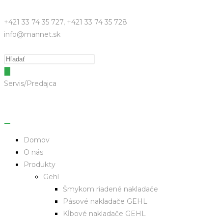
+421 33 74 35 727, +421 33 74 35 728
info@mannet.sk
Servis/Predajca
Domov
O nás
Produkty
Gehl
Šmykom riadené nakladače
Pásové nakladače GEHL
Kĺbové nakladače GEHL