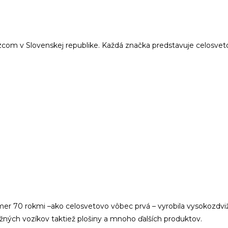
 v Slovenskej republike. Každá značka predstavuje celosvetov
 70 rokmi –ako celosvetovo vôbec prvá – vyrobila vysokozdvižn
ných vozíkov taktiež plošiny a mnoho ďalších produktov.