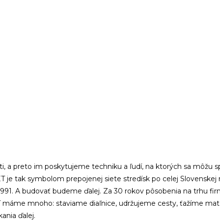
i, a preto im poskytujeme techniku a ľudí, na ktorých sa môžu sp
tak symbolom prepojenej siete stredísk po celej Slovenskej re
 1991. A budovať budeme ďalej. Za 30 rokov pôsobenia na trhu f
ncií máme mnoho: staviame diaľnice, udržujeme cesty, ťažíme ma
nia ďalej.