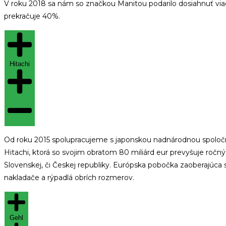
V roku 2018 sa nám so značkou Manitou podarilo dosiahnuť viac
prekračuje 40%.
Hitachi
Od roku 2015 spolupracujeme s japonskou nadnárodnou spolo
Hitachi, ktorá so svojim obratom 80 miliárd eur prevyšuje ročn
Slovenskej, či Českej republiky. Európska pobočka zaoberajúca s
nakladače a rýpadlá obrích rozmerov.
Gehl