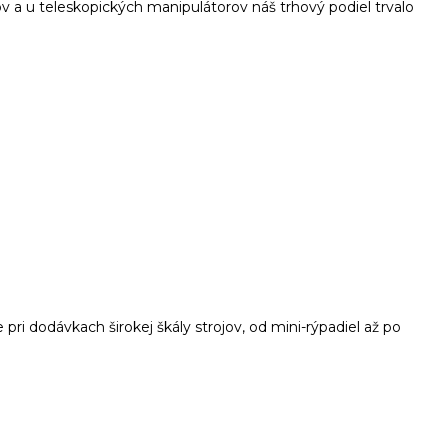
 a u teleskopických manipulátorov náš trhový podiel trvalo
ri dodávkach širokej škály strojov, od mini-rýpadiel až po