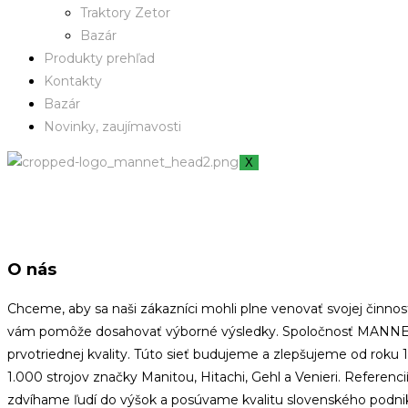
Traktory Zetor
Bazár
Produkty prehľad
Kontakty
Bazár
Novinky, zaujímavosti
X
O nás
Chceme, aby sa naši zákazníci mohli plne venovať svojej činnost
vám pomôže dosahovať výborné výsledky. Spoločnosť MANNET je 
prvotriednej kvality. Túto sieť budujeme a zlepšujeme od roku
1.000 strojov značky Manitou, Hitachi, Gehl a Venieri. Refere
zdvíhame ľudí do výšok a posúvame kvalitu slovenského podnika