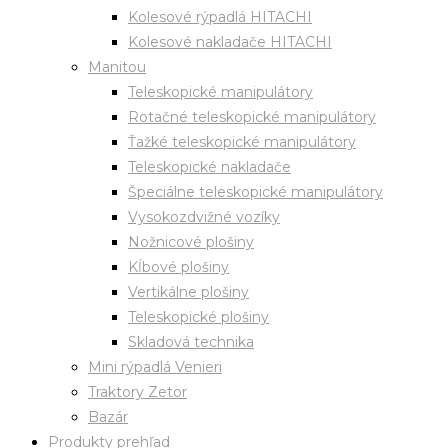
Kolesové rýpadlá HITACHI
Kolesové nakladače HITACHI
Manitou
Teleskopické manipulátory
Rotačné teleskopické manipulátory
Ťažké teleskopické manipulátory
Teleskopické nakladače
Špeciálne teleskopické manipulátory
Vysokozdvižné vozíky
Nožnicové plošiny
Kĺbové plošiny
Vertikálne plošiny
Teleskopické plošiny
Skladová technika
Mini rýpadlá Venieri
Traktory Zetor
Bazár
Produkty prehľad