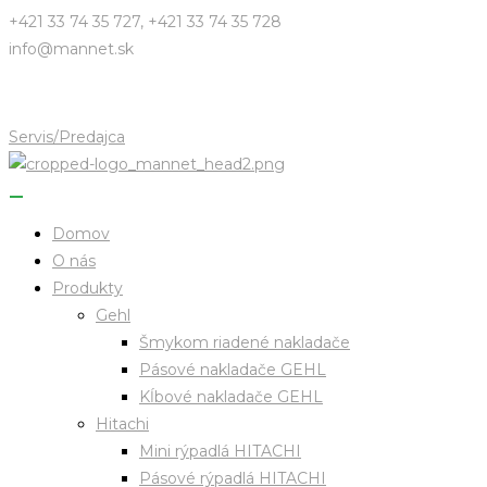
Skip
+421 33 74 35 727, +421 33 74 35 728
to
info@mannet.sk
content
Servis/Predajca
Domov
O nás
Produkty
Gehl
Šmykom riadené nakladače
Pásové nakladače GEHL
Kĺbové nakladače GEHL
Hitachi
Mini rýpadlá HITACHI
Pásové rýpadlá HITACHI