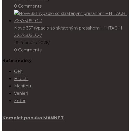
0 Comments
Nové 35T rýpadlo so skráteným presahom – HITACHI
ZX375USLC-7
19. februára 2026
/
0 Comments
Naše značky
Gehl
Hitachi
Manitou
Venieri
Zetor
Komplet ponuka MANNET