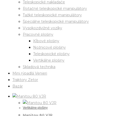
Teleskopické nakladače
Rotačné teleskopické manipulátory
Ťažké teleskopické manipulátory
Špeciálne teleskopické manipulátory
Vysokozdvižné vozíky
Pracovné plošiny
Kĺbové plošiny
Nožnicové plošiny
Teleskopické plošiny
Vertikálne plošiny
Skladová technika
Mini rýpadlá Venieri
Traktory Zetor
Bazár
Vertikálne plošiny
Manitou 80 VJR