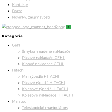
Kontakty
Bazár
Novinky, zaujímavosti
X
Kategórie
Gehl
Šmykom riadené nakladače
Pásové nakladače GEHL
Kĺbové nakladače GEHL
Hitachi
Mini rýpadlá HITACHI
Pásové rýpadlá HITACHI
Kolesové rýpadlá HITACHI
Kolesové nakladače HITACHI
Manitou
Teleskopické manipulátory