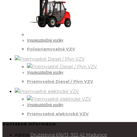
Vysokozdvižné vozíky
Polopriemyselné VZV
Vysokozdvižné vozíky
Priemyselné Diesel / Plyn VZV
Vysokozdvižné vozíky
Priemyselné elektrické VZV
Kontakné informácie
Adresa:
Družstevná 616/13, 922 42 Madunice