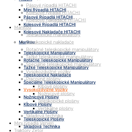
Pásové rýpadlá HITACHI
Mini Rýpadlá HITACHI
Kolesové rýpadlá HITACHI
Pásové Rýpadlá HITACHI
Kolesové nakladače HITACHI
Kolesové Rýpadlá HITACHI
Manitou
Kolesové Nakladače HITACHI
Teleskopické manipulátory
Teleskopické nakladače
Manitou
Rotačné teleskopické manipulátory
Teleskopické Manipulátory
Ťažké teleskopické manipulátory
Rotačné Teleskopické Manipulátory
Špeciálne teleskopické manipulátory
Ťažké Teleskopické Manipulátory
Vysokozdvižné vozíky
Teleskopické Nakladače
Pracovné plošiny
Špeciálne Teleskopické Manipulátory
Kĺbové plošiny
Vysokozdvižné Vozíky
Nožnicové plošiny
Nožnicové Plošiny
Teleskopické plošiny
Kĺbové Plošiny
Vertikálne plošiny
Vertikálne Plošiny
Skladová technika
Teleskopické Plošiny
Mini rýpadlá Venieri
Skladová Technika
Traktory Zetor