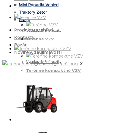
Mini Rýpadlá Venieri
Bazár
Traktory Zetor
Bazár
Produkty prehľad
Vysokozdvižné vozíky
Kontakty
Terénne VZV
Bazár
Novinky, zaujímavosti
Vysokozdvižné vozíky
X
Terénne kompaktné VZV