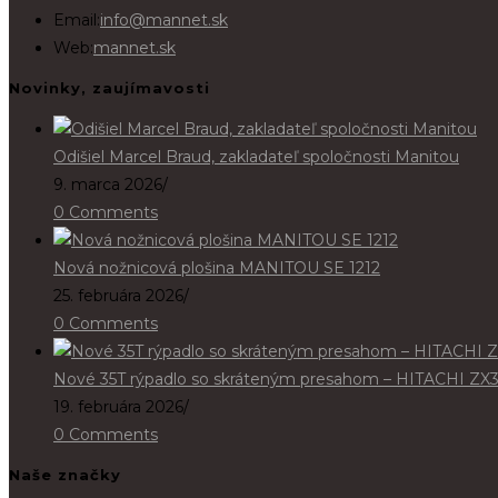
Opens
Email:
info@mannet.sk
in
Web:
mannet.sk
your
Novinky, zaujímavosti
application
Odišiel Marcel Braud, zakladateľ spoločnosti Manitou
9. marca 2026
/
0 Comments
Nová nožnicová plošina MANITOU SE 1212
25. februára 2026
/
0 Comments
Nové 35T rýpadlo so skráteným presahom – HITACHI ZX
19. februára 2026
/
0 Comments
Naše značky