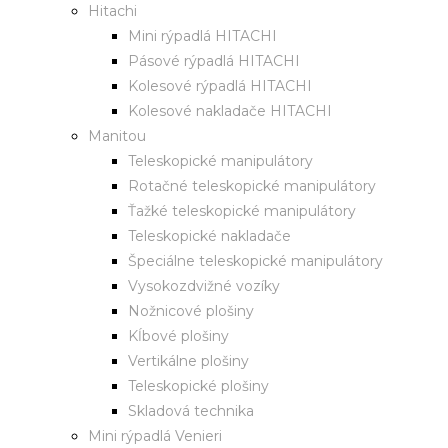
Hitachi
Mini rýpadlá HITACHI
Pásové rýpadlá HITACHI
Kolesové rýpadlá HITACHI
Kolesové nakladače HITACHI
Manitou
Teleskopické manipulátory
Rotačné teleskopické manipulátory
Ťažké teleskopické manipulátory
Teleskopické nakladače
Špeciálne teleskopické manipulátory
Vysokozdvižné vozíky
Nožnicové plošiny
Kĺbové plošiny
Vertikálne plošiny
Teleskopické plošiny
Skladová technika
Mini rýpadlá Venieri