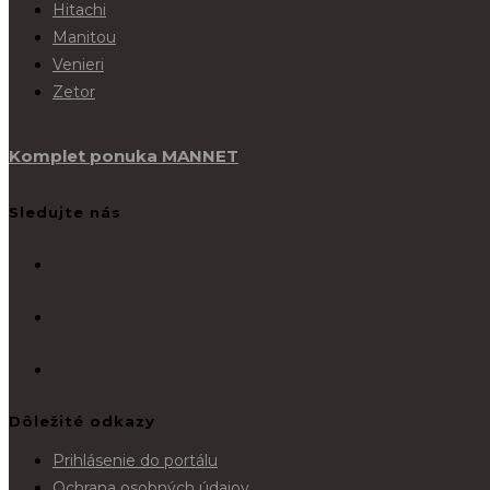
Hitachi
Manitou
Venieri
Zetor
Komplet ponuka MANNET
Sledujte nás
Dôležité odkazy
Prihlásenie do portálu
Ochrana osobných údajov