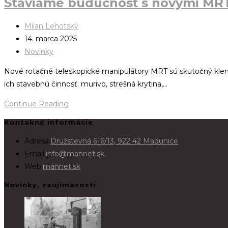
Staviame budúcnosť s novými MR
Milan Lehotský
14. marca 2025
Novinky
Nové rotačné teleskopické manipulátory MRT sú skutočný kleno
ich stavebnú činnosť: murivo, strešná krytina,…
Continue Reading
Kontakné informácie
Adresa:
Družstevná 616/13, 922 42 Madunice
Email:
info@mannet.sk
Web:
mannet.sk
Novinky, zaujímavosti