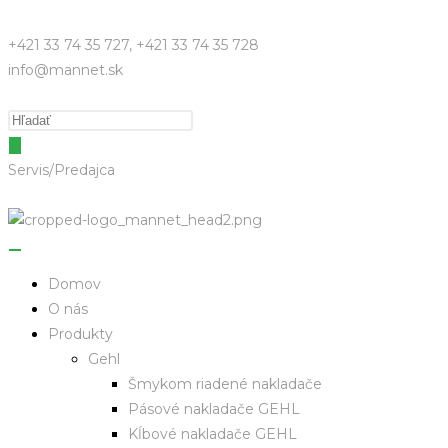
+421 33 74 35 727, +421 33 74 35 728
info@mannet.sk
Servis/Predajca
Domov
O nás
Produkty
Gehl
Šmykom riadené nakladače
Pásové nakladače GEHL
Kĺbové nakladače GEHL