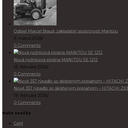
Odišiel Marcel Braud, zakladateľ spoločnosti Manitou
9. marca 2026
/
0 Comments
Nová nožnicová plošina MANITOU SE 1212
25. februára 2026
/
0 Comments
Nové 35T rýpadlo so skráteným presahom – HITACHI ZX
19. februára 2026
/
0 Comments
Naše značky
Gehl