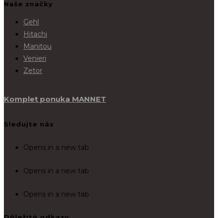
Naše značky
Gehl
Hitachi
Manitou
Venieri
Zetor
Komplet ponuka MANNET
Sledujte nás
Opens in a new tab
Opens in a new tab
Opens in a new tab
Dôležité odkazy