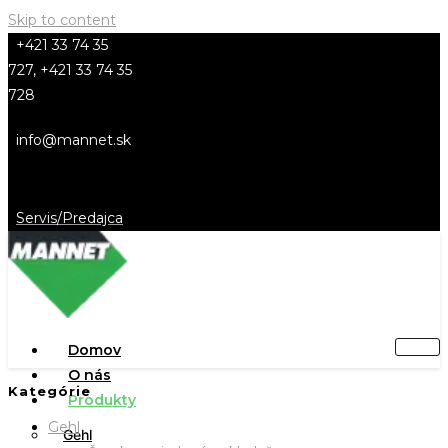
Skip to content
+421 33 74 35
727, +421 33 74 35
728
info@mannet.sk
Servis/Predajca
Domov
O nás
Kategórie
Produkty
Gehl
Gehl