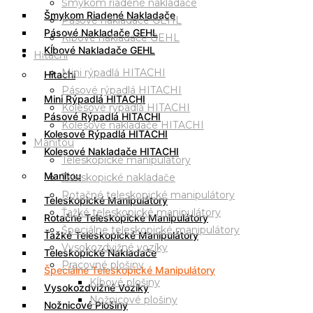
Šmykom riadené nakladače
Šmykom Riadené Nakladače
Pásové nakladače GEHL
Pásové Nakladače GEHL
Kĺbové nakladače GEHL
Kĺbové Nakladače GEHL
Hitachi
Mini rýpadlá HITACHI
Hitachi
Pásové rýpadlá HITACHI
Mini Rýpadlá HITACHI
Kolesové rýpadlá HITACHI
Pásové Rýpadlá HITACHI
Kolesové nakladače HITACHI
Kolesové Rýpadlá HITACHI
Manitou
Kolesové Nakladače HITACHI
Teleskopické manipulátory
Manitou
Teleskopické nakladače
Rotačné teleskopické manipulátory
Teleskopické Manipulátory
Ťažké teleskopické manipulátory
Rotačné Teleskopické Manipulátory
Špeciálne teleskopické manipulátory
Ťažké Teleskopické Manipulátory
Vysokozdvižné vozíky
Teleskopické Nakladače
Pracovné plošiny
Špeciálne Teleskopické Manipulátory
Kĺbové plošiny
Vysokozdvižné Vozíky
Nožnicové plošiny
Nožnicové Plošiny