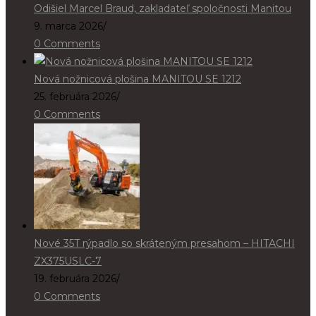
Odišiel Marcel Braud, zakladateľ spoločnosti Manitou
9. marca 2026
/
0 Comments
Nová nožnicová plošina MANITOU SE 1212
25. februára 2026
/
0 Comments
Nové 35T rýpadlo so skráteným presahom – HITACHI
ZX375USLC-7
19. februára 2026
/
0 Comments