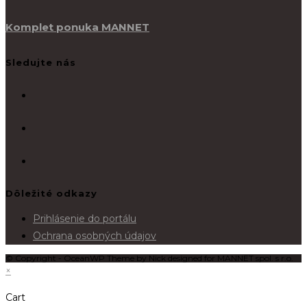
Komplet ponuka MANNET
Sledujte nás
Dôležité odkazy
Prihlásenie do portálu
Ochrana osobných údajov
© Copyright - OceanWP Theme by Nick designed for MANNET spol. s r.o.
×
Cart