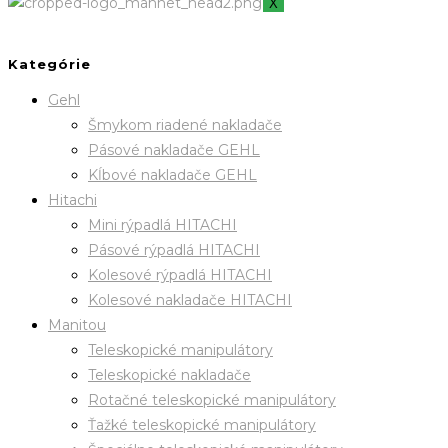
X
Kategórie
Gehl
Šmykom riadené nakladače
Pásové nakladače GEHL
Kĺbové nakladače GEHL
Hitachi
Mini rýpadlá HITACHI
Pásové rýpadlá HITACHI
Kolesové rýpadlá HITACHI
Kolesové nakladače HITACHI
Manitou
Teleskopické manipulátory
Teleskopické nakladače
Rotačné teleskopické manipulátory
Ťažké teleskopické manipulátory