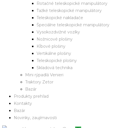
Rotačné teleskopické manipulátory
Ťažké teleskopické manipulátory
Teleskopické nakladače
Špeciálne teleskopické manipulátory
Vysokozdvižné vozíky
Nožnicové plošiny
Kĺbové plošiny
Vertikálne plošiny
Teleskopické plošiny
Skladová technika
Mini rýpadlá Venieri
Traktory Zetor
Bazár
Produkty prehľad
Kontakty
Bazár
Novinky, zaujímavosti