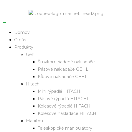
Domov
O nás
Produkty
Gehl
Šmykom riadené nakladače
Pásové nakladače GEHL
Kĺbové nakladače GEHL
Hitachi
Mini rýpadlá HITACHI
Pásové rýpadlá HITACHI
Kolesové rýpadlá HITACHI
Kolesové nakladače HITACHI
Manitou
Teleskopické manipulátory