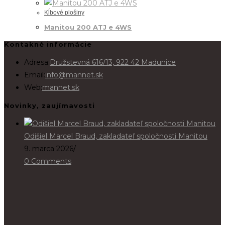
Kĺbové plošiny
Manitou 200 ATJ e 4WS
Kontakné informácie
Adresa:
Družstevná 616/13, 922 42 Madunice
Email:
info@mannet.sk
Web:
mannet.sk
Novinky, zaujímavosti
Odišiel Marcel Braud, zakladateľ spoločnosti Manitou
9. marca 2026
/
0 Comments