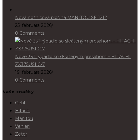
Nová nožnicová plošina MANITOU SE 1212
25. februára 2026
/
0 Comments
Nové 35T rýpadlo so skráteným presahom – HITACHI
ZX375USLC-7
19. februára 2026
/
0 Comments
Naše značky
Gehl
Hitachi
Manitou
Venieri
Zetor