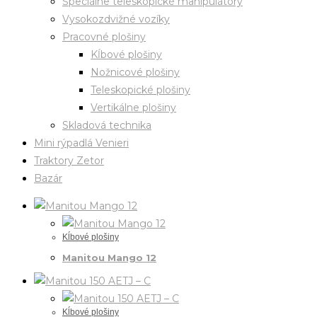
Špeciálne teleskopické manipulátory
Vysokozdvižné vozíky
Pracovné plošiny
Kĺbové plošiny
Nožnicové plošiny
Teleskopické plošiny
Vertikálne plošiny
Skladová technika
Mini rýpadlá Venieri
Traktory Zetor
Bazár
Kĺbové plošiny
Manitou Mango 12
Kĺbové plošiny