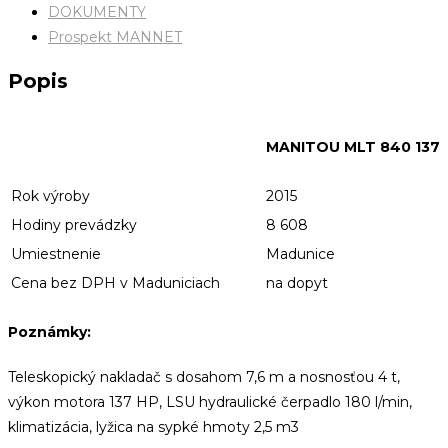
DOKUMENTY
Prospekt MANNET
Popis
MANITOU MLT 840 137
Rok výroby
2015
Hodiny prevádzky
8 608
Umiestnenie
Madunice
Cena bez DPH v Maduniciach
na dopyt
Poznámky:
Teleskopický nakladač s dosahom 7,6 m a nosnosťou 4 t,
výkon motora 137 HP, LSU hydraulické čerpadlo 180 l/min,
klimatizácia, lyžica na sypké hmoty 2,5 m3