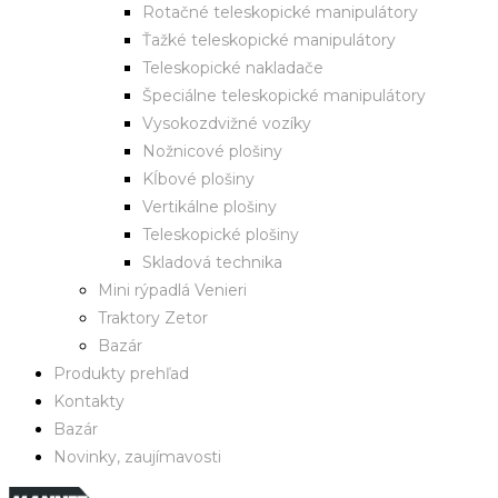
Rotačné teleskopické manipulátory
Ťažké teleskopické manipulátory
Teleskopické nakladače
Špeciálne teleskopické manipulátory
Vysokozdvižné vozíky
Nožnicové plošiny
Kĺbové plošiny
Vertikálne plošiny
Teleskopické plošiny
Skladová technika
Mini rýpadlá Venieri
Traktory Zetor
Bazár
Produkty prehľad
Kontakty
Bazár
Novinky, zaujímavosti