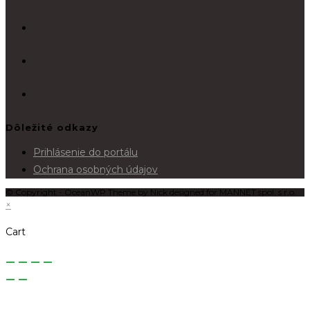
Dôležité odkazy
Prihlásenie do portálu
Ochrana osobných údajov
© Copyright - OceanWP Theme by Nick designed for MANNET spol. s r.o.
×
Cart