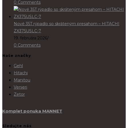
0 Comments
Nové 35T rýpadlo so skráteným presahom – HITACHI
ZX375USLC-7
19. februára 2026
/
0 Comments
Naše značky
Gehl
Hitachi
Manitou
Venieri
Zetor
Komplet ponuka MANNET
Sledujte nás