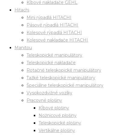
Kĺbové nakladače GEHL
Hitachi
Mini rýpadlá HITACHI
Pásové rýpadlá HITACHI
Kolesové rýpadlá HITACHI
Kolesové nakladače HITACHI
Manitou
Teleskopické manipulátory
Teleskopické nakladače
Rotačné teleskopické manipulátory
Ťažké teleskopické manipulátory
Špeciálne teleskopické manipulátory
Vysokozdvižné vozíky
Pracovné plošiny
Kĺbové plošiny
Nožnicové plošiny
Teleskopické plošiny
Vertikálne plošiny