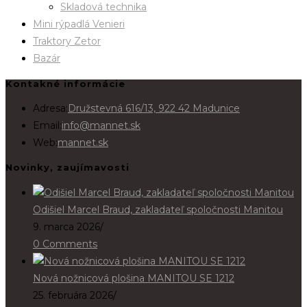
Skladová technika
Mini rýpadlá Venieri
Traktory Zetor
Bazár
Kontakné informácie
Adresa:
Družstevná 616/13, 922 42 Madunice
Email:
info@mannet.sk
Web:
mannet.sk
Novinky, zaujímavosti
Odišiel Marcel Braud, zakladateľ spoločnosti Manitou
9. marca 2026
/
0 Comments
Nová nožnicová plošina MANITOU SE 1212
25. februára 2026
/