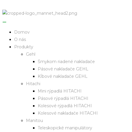
Domov
O nás
Produkty
Gehl
Šmykom riadené nakladače
Pásové nakladače GEHL
Kĺbové nakladače GEHL
Hitachi
Mini rýpadlá HITACHI
Pásové rýpadlá HITACHI
Kolesové rýpadlá HITACHI
Kolesové nakladače HITACHI
Manitou
Teleskopické manipulátory