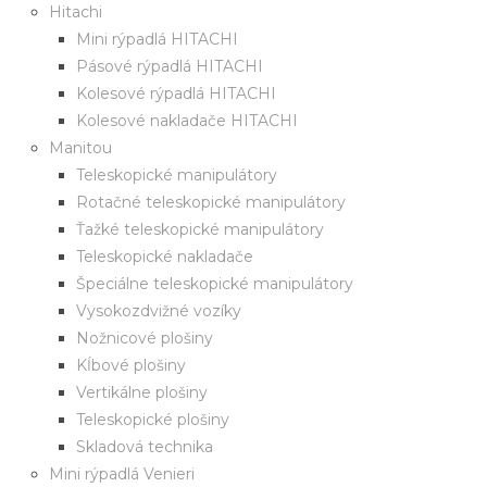
Hitachi
Mini rýpadlá HITACHI
Pásové rýpadlá HITACHI
Kolesové rýpadlá HITACHI
Kolesové nakladače HITACHI
Manitou
Teleskopické manipulátory
Rotačné teleskopické manipulátory
Ťažké teleskopické manipulátory
Teleskopické nakladače
Špeciálne teleskopické manipulátory
Vysokozdvižné vozíky
Nožnicové plošiny
Kĺbové plošiny
Vertikálne plošiny
Teleskopické plošiny
Skladová technika
Mini rýpadlá Venieri