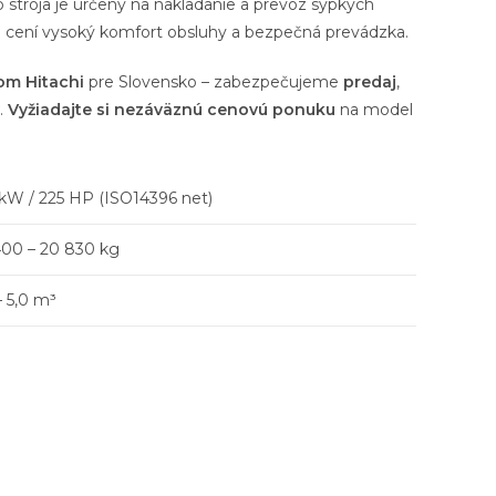
 stroja je určený na nakladanie a prevoz sypkých
a cení vysoký komfort obsluhy a bezpečná prevádzka.
om Hitachi
pre Slovensko – zabezpečujeme
predaj
,
.
Vyžiadajte si nezáväznú cenovú ponuku
na model
kW / 225 HP (ISO14396 net)
400 – 20 830 kg
– 5,0 m³