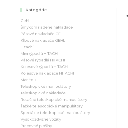
Kategórie
Gehl
Šmykom riadené nakladače
Pásové nakladače GEHL
Kĺbové nakladače GEHL
Hitachi
Mini rýpadlá HITACHI
Pásové rýpadlá HITACHI
Kolesové rýpadlá HITACHI
Kolesové nakladače HITACHI
Manitou
Teleskopické manipulátory
Teleskopické nakladače
Rotačné teleskopické manipulátory
Ťažké teleskopické manipulátory
Špeciálne teleskopické manipulátory
Vysokozdvižné vozíky
Pracovné plošiny