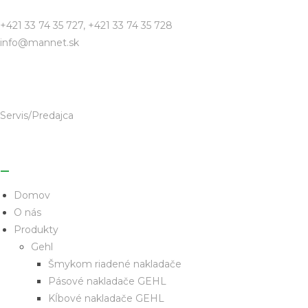
+421 33 74 35 727, +421 33 74 35 728
info@mannet.sk
Servis/Predajca
Domov
O nás
Produkty
Gehl
Šmykom riadené nakladače
Pásové nakladače GEHL
Kĺbové nakladače GEHL