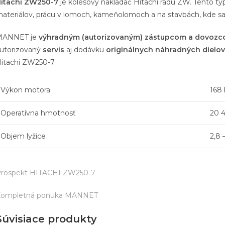
itachi ZW250-7
je kolesový nakladač Hitachi radu ZW. Tento typ
ateriálov, prácu v lomoch, kameňolomoch a na stavbách, kde s
MANNET je
výhradným (autorizovaným) zástupcom a dovozc
utorizovaný
servis
aj dodávku
originálnych náhradných dielov
itachi ZW250-7.
Výkon motora
168 
Operatívna hmotnosť
20 
Objem lyžice
2,8 
rospekt HITACHI ZW250-7
ompletná ponuka MANNET
Súvisiace produkty