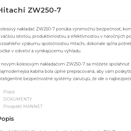
Hitachi ZW250-7
olesový nakladač ZW250-7 ponúka výnimočnú bezpečnosť, komf
 väčšou istotou, produktívnosťou a efektívnosťou v náročných 
ozsiahleho výskumu spoločnosťou Hitachi, dokonale spĺňa potreby
pičke v odvetví a vynikajúcemu výhľadu.
 novým kolesovým nakladačom ZW250-7 sa môžete spoľahnúť na
ajmodernejšia kabína bola úplne prepracovaná, aby vám poskytla 
nteligentné bezpečnostné systémy zaručujú, že ide o najbezpečn
Popis
DOKUMENTY
Prospekt MANNET
Popis