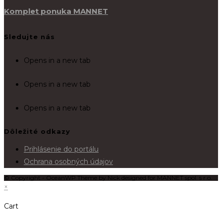
Komplet ponuka MANNET
Sledujte nás
Opens in a new tab
Opens in a new tab
Opens in a new tab
Dôležité odkazy
Prihlásenie do portálu
Ochrana osobných údajov
© Copyright - OceanWP Theme by Nick designed for MANNET spol. s r.o.
×
Cart