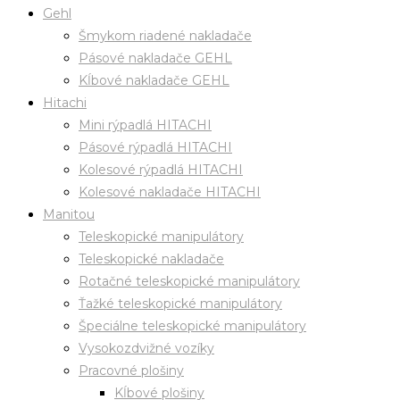
Gehl
Šmykom riadené nakladače
Pásové nakladače GEHL
Kĺbové nakladače GEHL
Hitachi
Mini rýpadlá HITACHI
Pásové rýpadlá HITACHI
Kolesové rýpadlá HITACHI
Kolesové nakladače HITACHI
Manitou
Teleskopické manipulátory
Teleskopické nakladače
Rotačné teleskopické manipulátory
Ťažké teleskopické manipulátory
Špeciálne teleskopické manipulátory
Vysokozdvižné vozíky
Pracovné plošiny
Kĺbové plošiny