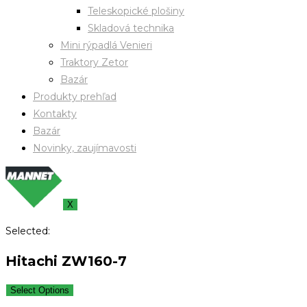
Teleskopické plošiny
Skladová technika
Mini rýpadlá Venieri
Traktory Zetor
Bazár
Produkty prehľad
Kontakty
Bazár
Novinky, zaujímavosti
X
Selected:
Hitachi ZW160-7
Select Options