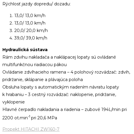
Rýchlosť jazdy dopredu/ dozadu:
13,0/ 13,0 km/h
13,0/ 13,0 km/h
20,0/ 20,0 km/h
39,0/ 39,0 km/h
Hydraulická sústava
Rám zdvihu nakladača a naklápacej lopaty sú ovládané
multifunkčnou riadiacou pákou
Ovládanie zdvíhacieho ramena – 4 polohový rozvádzač: zdvih,
pridržanie, sklápanie a plávajúca poloha
Obsluha lopaty s automatickým riadením návratu lopaty
k hrabaniu – 3 cestný rozvádzač: naklopenie, pridržanie,
vyklopenie
Hlavné čerpadlo nakladania a riadenia – zubové 194L/min pri
-1
2200 ot.min
pri 20,6 MPa
Propekt HITACHI ZW160-7