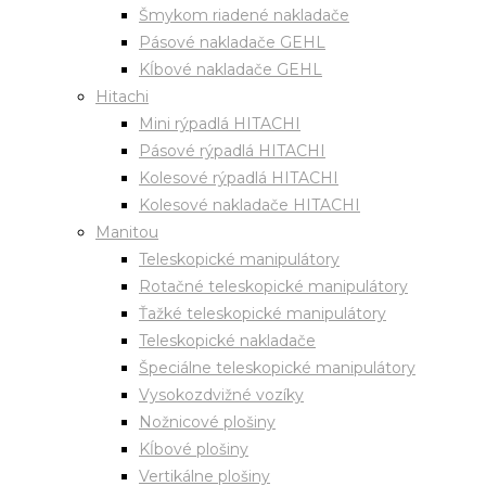
Šmykom riadené nakladače
Pásové nakladače GEHL
Kĺbové nakladače GEHL
Hitachi
Mini rýpadlá HITACHI
Pásové rýpadlá HITACHI
Kolesové rýpadlá HITACHI
Kolesové nakladače HITACHI
Manitou
Teleskopické manipulátory
Rotačné teleskopické manipulátory
Ťažké teleskopické manipulátory
Teleskopické nakladače
Špeciálne teleskopické manipulátory
Vysokozdvižné vozíky
Nožnicové plošiny
Kĺbové plošiny
Vertikálne plošiny