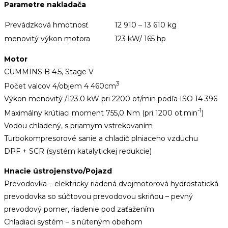
Parametre nakladača
Prevádzková hmotnosť
12 910 – 13 610 kg
menovitý výkon motora
123 kW/ 165 hp
Motor
CUMMINS B 4.5, Stage V
3
Počet valcov 4/objem 4 460cm
Výkon menovitý /123.0 kW pri 2200 ot/min podľa ISO 14 396
-1
Maximálny krútiaci moment 755,0 Nm (pri 1200 ot.min
)
Vodou chladený, s priamym vstrekovaním
Turbokompresorové sanie a chladič plniaceho vzduchu
DPF + SCR (systém katalytickej redukcie)
Hnacie ústrojenstvo/Pojazd
Prevodovka – elektricky riadená dvojmotorová hydrostatická
prevodovka so súčtovou prevodovou skriňou – pevný
prevodový pomer, riadenie pod zaťažením
Chladiaci systém – s núteným obehom