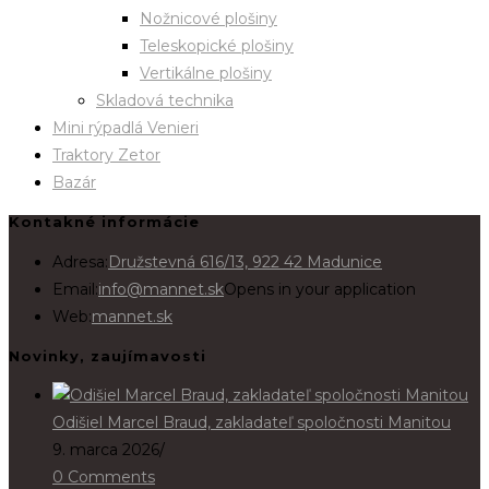
Nožnicové plošiny
Teleskopické plošiny
Vertikálne plošiny
Skladová technika
Mini rýpadlá Venieri
Traktory Zetor
Bazár
Kontakné informácie
Adresa:
Družstevná 616/13, 922 42 Madunice
Email:
info@mannet.sk
Opens in your application
Web:
mannet.sk
Novinky, zaujímavosti
Odišiel Marcel Braud, zakladateľ spoločnosti Manitou
9. marca 2026
/
0 Comments