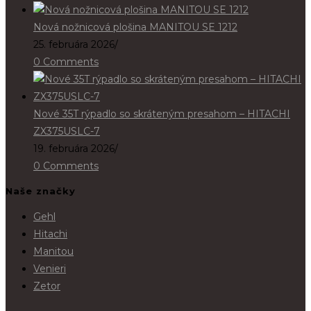
Nová nožnicová plošina MANITOU SE 1212
25. februára 2026
/
0 Comments
Nové 35T rýpadlo so skráteným presahom – HITACHI
ZX375USLC-7
19. februára 2026
/
0 Comments
Naše značky
Gehl
Hitachi
Manitou
Venieri
Zetor