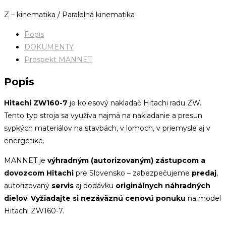
Z – kinematika / Paralelná kinematika
Popis
DOKUMENTY
Prospekt MANNET
Popis
Hitachi ZW160-7
je kolesový nakladač Hitachi radu ZW.
Tento typ stroja sa využíva najmä na nakladanie a presun
sypkých materiálov na stavbách, v lomoch, v priemysle aj v
energetike.
MANNET je
výhradným (autorizovaným) zástupcom a
dovozcom Hitachi
pre Slovensko – zabezpečujeme
predaj
,
autorizovaný
servis
aj dodávku
originálnych náhradných
dielov
.
Vyžiadajte si nezáväznú cenovú ponuku
na model
Hitachi ZW160-7.