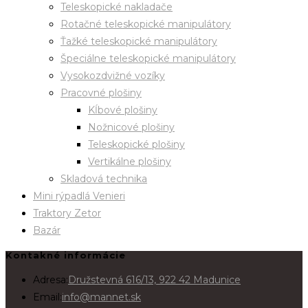
Teleskopické nakladače
Rotačné teleskopické manipulátory
Ťažké teleskopické manipulátory
Špeciálne teleskopické manipulátory
Vysokozdvižné vozíky
Pracovné plošiny
Kĺbové plošiny
Nožnicové plošiny
Teleskopické plošiny
Vertikálne plošiny
Skladová technika
Mini rýpadlá Venieri
Traktory Zetor
Bazár
Kontakné informácie
Adresa:
Družstevná 616/13, 922 42 Madunice
Email:
info@mannet.sk