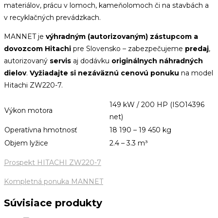
materiálov, prácu v lomoch, kameňolomoch či na stavbách a
v recyklačných prevádzkach.
MANNET je
výhradným (autorizovaným) zástupcom a
dovozcom Hitachi
pre Slovensko – zabezpečujeme
predaj
,
autorizovaný
servis
aj dodávku
originálnych náhradných
dielov
.
Vyžiadajte si nezáväznú cenovú ponuku
na model
Hitachi ZW220-7.
149 kW / 200 HP (ISO14396
Výkon motora
net)
Operatívna hmotnosť
18 190 – 19 450 kg
Objem lyžice
2.4 – 3.3 m³
Prospekt HITACHI ZW220-7
Kompletná ponuka MANNET
Súvisiace produkty