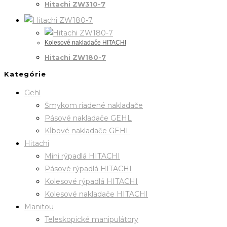
Hitachi ZW310-7
Kolesové nakladače HITACHI
Hitachi ZW180-7
Kategórie
Gehl
Šmykom riadené nakladače
Pásové nakladače GEHL
Kĺbové nakladače GEHL
Hitachi
Mini rýpadlá HITACHI
Pásové rýpadlá HITACHI
Kolesové rýpadlá HITACHI
Kolesové nakladače HITACHI
Manitou
Teleskopické manipulátory