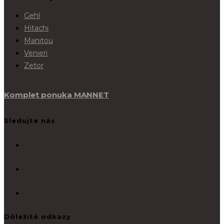
Gehl
Hitachi
Manitou
Venieri
Zetor
Komplet ponuka MANNET
Sledujte nás
Dôležité odkazy