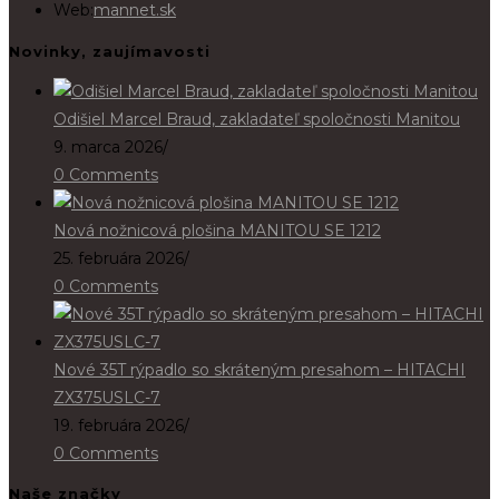
Web:
mannet.sk
Novinky, zaujímavosti
Odišiel Marcel Braud, zakladateľ spoločnosti Manitou
9. marca 2026
/
0 Comments
Nová nožnicová plošina MANITOU SE 1212
25. februára 2026
/
0 Comments
Nové 35T rýpadlo so skráteným presahom – HITACHI
ZX375USLC-7
19. februára 2026
/
0 Comments
Naše značky