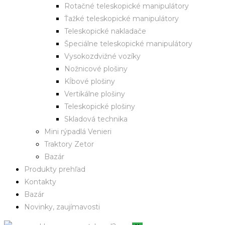
Rotačné teleskopické manipulátory
Ťažké teleskopické manipulátory
Teleskopické nakladače
Špeciálne teleskopické manipulátory
Vysokozdvižné vozíky
Nožnicové plošiny
Kĺbové plošiny
Vertikálne plošiny
Teleskopické plošiny
Skladová technika
Mini rýpadlá Venieri
Traktory Zetor
Bazár
Produkty prehľad
Kontakty
Bazár
Novinky, zaujímavosti