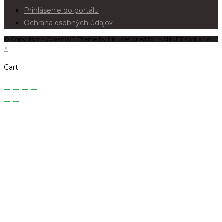
Prihlásenie do portálu
Ochrana osobných údajov
© Copyright - OceanWP Theme by Nick designed for MANNET spol. s r.o.
×
Cart