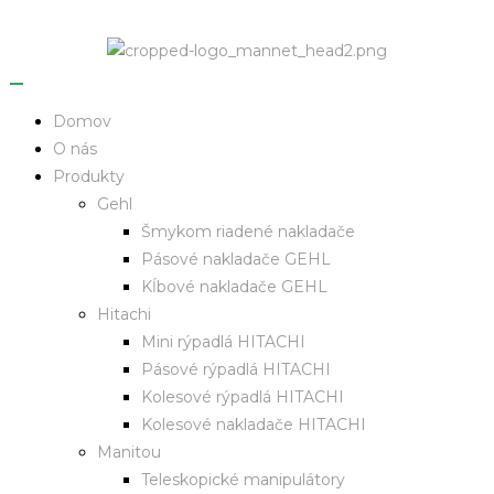
Domov
O nás
Produkty
Gehl
Šmykom riadené nakladače
Pásové nakladače GEHL
Kĺbové nakladače GEHL
Hitachi
Mini rýpadlá HITACHI
Pásové rýpadlá HITACHI
Kolesové rýpadlá HITACHI
Kolesové nakladače HITACHI
Manitou
Teleskopické manipulátory