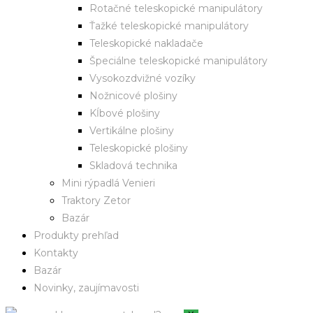
Rotačné teleskopické manipulátory
Ťažké teleskopické manipulátory
Teleskopické nakladače
Špeciálne teleskopické manipulátory
Vysokozdvižné vozíky
Nožnicové plošiny
Kĺbové plošiny
Vertikálne plošiny
Teleskopické plošiny
Skladová technika
Mini rýpadlá Venieri
Traktory Zetor
Bazár
Produkty prehľad
Kontakty
Bazár
Novinky, zaujímavosti