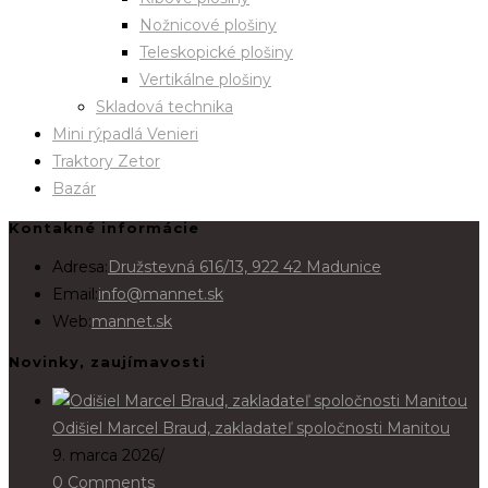
Nožnicové plošiny
Teleskopické plošiny
Vertikálne plošiny
Skladová technika
Mini rýpadlá Venieri
Traktory Zetor
Bazár
Kontakné informácie
Adresa:
Družstevná 616/13, 922 42 Madunice
Email:
info@mannet.sk
Web:
mannet.sk
Novinky, zaujímavosti
Odišiel Marcel Braud, zakladateľ spoločnosti Manitou
9. marca 2026
/
0 Comments