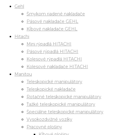
Gehl
Šmykom riadené nakladače
Pásové nakladače GEHL
Kĺbové nakladače GEHL
Hitachi
Mini rýpadlá HITACHI
Pásové rýpadlá HITACHI
Kolesové rýpadlá HITACHI
Kolesové nakladače HITACHI
Manitou
Teleskopické manipulátory
Teleskopické nakladače
Rotačné teleskopické manipulátory
Ťažké teleskopické manipulátory
Špeciálne teleskopické manipulátory
Vysokozdvižné vozíky
Pracovné plošiny
Kĺbové plošiny