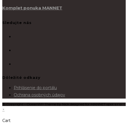
Komplet ponuka MANNET
Sledujte nás
Dôležité odkazy
Prihlásenie do portálu
Ochrana osobných údajov
© Copyright - OceanWP Theme by Nick designed for MANNET spol. s r.o.
×
Cart