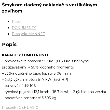
Šmykom riadený nakladač s vertikálnym
zdvihom
Popis
DOKUMENTY
Prospekt MANNET
Popis
KAPACITY / HMOTNOSTI
– prevádzková nosnosť 952 kg (1 021 kg s bočnými
protizávažiami) – 50% klopného momentu
– výška otočného čapu lopaty 3 061 mm
– čistý výkon motora 51,7 kW (69,3 HP)
– palivová nádrž 106 L
– rýchlosť pojazdu 12,1 km/h (18,7 km/h – 2 rýchlostná verzia)
– operatívna hmotnosť 3 393 kg
Prospekt GEHL V210