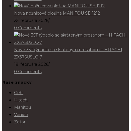
Nová nožnicová plošina MANITOU SE 1212
25. februára 2026
/
0 Comments
Nové 35T rýpadlo so skráteným presahom – HITACHI
ZX375USLC-7
19. februára 2026
/
0 Comments
Naše značky
Gehl
Hitachi
Manitou
Venieri
Zetor