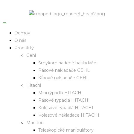
Domov
O nás
Produkty
Gehl
Šmykom riadené nakladače
Pásové nakladače GEHL
Kĺbové nakladače GEHL
Hitachi
Mini rýpadlá HITACHI
Pásové rýpadlá HITACHI
Kolesové rýpadlá HITACHI
Kolesové nakladače HITACHI
Manitou
Teleskopické manipulátory