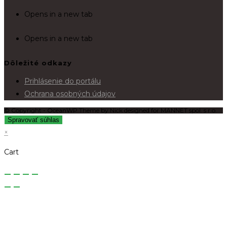
Opens in a new tab
Opens in a new tab
Dôležité odkazy
Prihlásenie do portálu
Ochrana osobných údajov
© Copyright - OceanWP Theme by Nick designed for MANNET spol. s r.o.
Spravovať súhlas
×
Cart