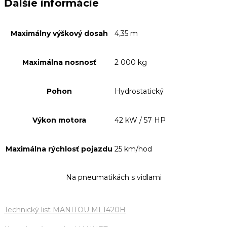
Ďalšie informácie
Maximálny výškový dosah
4,35 m
Maximálna nosnosť
2 000 kg
Pohon
Hydrostatický
Výkon motora
42 kW / 57 HP
Maximálna rýchlosť pojazdu
25 km/hod
Na pneumatikách s vidlami
Technický list MANITOU MLT420H