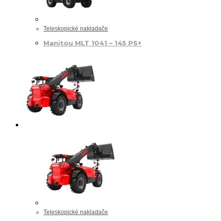
Teleskopické nakladače
Manitou MLT 1041 – 145 PS+
Teleskopické nakladače