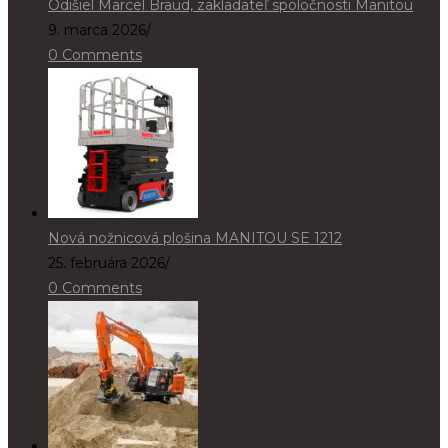
Odišiel Marcel Braud, zakladateľ spoločnosti Manitou
9. marca 2026
/
0 Comments
Nová nožnicová plošina MANITOU SE 1212
25. februára 2026
/
0 Comments