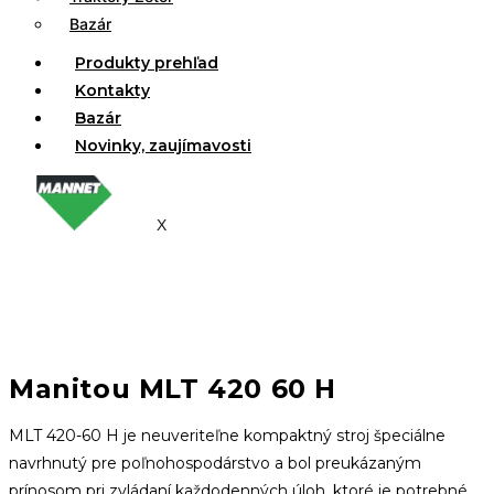
Bazár
Produkty prehľad
Kontakty
Bazár
Novinky, zaujímavosti
X
Manitou MLT 420 60 H
MLT 420-60 H je neuveriteľne kompaktný stroj špeciálne
navrhnutý pre poľnohospodárstvo a bol preukázaným
prínosom pri zvládaní každodenných úloh, ktoré je potrebné