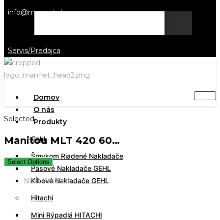
info@mannet.sk
Vyhľadať
Servis/Predajca
Domov
O nás
Selected:
Produkty
Manitou MLT 420 60…
Gehl
Šmykom Riadené Nakladače
Select Options
Pásové Nakladače GEHL
Next Product
Kĺbové Nakladače GEHL
Hitachi
Mini Rýpadlá HITACHI