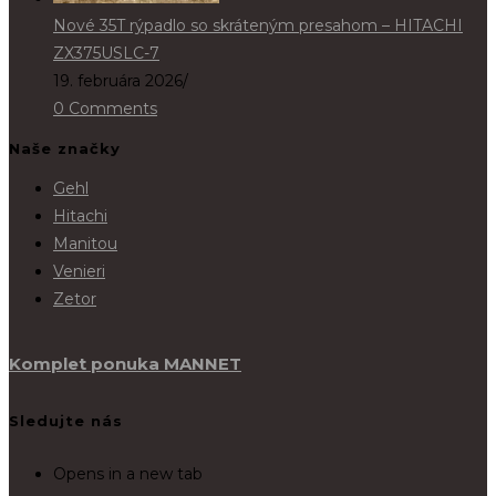
Nové 35T rýpadlo so skráteným presahom – HITACHI
ZX375USLC-7
19. februára 2026
/
0 Comments
Naše značky
Gehl
Hitachi
Manitou
Venieri
Zetor
Komplet ponuka MANNET
Sledujte nás
Opens in a new tab