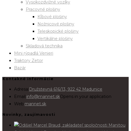
Vysokozdvižné vozíky
Pracovné plošiny
Kĺbové plošiny
Nožnicové plošiny
Teleskopické plošiny
Vertikálne plošiny
Skladová technika
Mini rýpadlá Venieri
Traktory Zetor
Bazár
Kontakné informácie
Adresa:
Družstevná 616/13, 922 42 Madunice
Email:
info@mannet.sk
Opens in your application
Web:
mannet.sk
Novinky, zaujímavosti