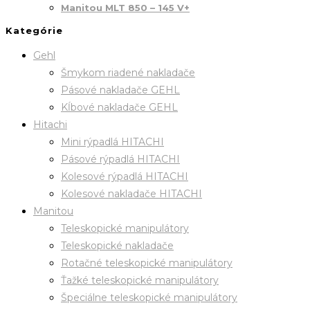
Manitou MLT 850 – 145 V+
Kategórie
Gehl
Šmykom riadené nakladače
Pásové nakladače GEHL
Kĺbové nakladače GEHL
Hitachi
Mini rýpadlá HITACHI
Pásové rýpadlá HITACHI
Kolesové rýpadlá HITACHI
Kolesové nakladače HITACHI
Manitou
Teleskopické manipulátory
Teleskopické nakladače
Rotačné teleskopické manipulátory
Ťažké teleskopické manipulátory
Špeciálne teleskopické manipulátory