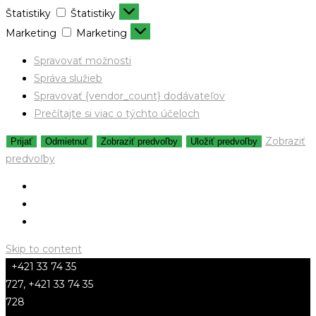
Štatistiky
Štatistiky
Marketing
Marketing
Spravovať možnosti
Správa služieb
Spravovať {vendor_count} dodávateľov
Prečítajte si viac o týchto účeloch
Zobraziť
Prijať
Odmietnuť
Zobraziť predvoľby
Uložiť predvoľby
predvoľby
Skip to content
+421 33 74 35
727, +421 33 74 35
728