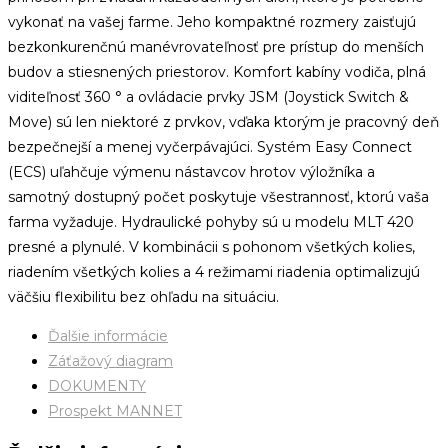
vykonať na vašej farme.
Jeho kompaktné rozmery zaisťujú
bezkonkurenčnú manévrovateľnosť pre prístup do menších
budov a stiesnených priestorov.
Komfort kabíny vodiča, plná
viditeľnosť 360 ° a ovládacie prvky JSM (Joystick Switch &
Move) sú len niektoré z prvkov, vďaka ktorým je pracovný deň
bezpečnejší a menej vyčerpávajúci.
Systém Easy Connect
(ECS) uľahčuje výmenu nástavcov hrotov výložníka a
samotný dostupný počet poskytuje všestrannosť, ktorú vaša
farma vyžaduje.
Hydraulické pohyby sú u modelu MLT 420
presné a plynulé. V kombinácii s pohonom všetkých kolies,
riadením všetkých kolies a 4 režimami riadenia optimalizujú
väčšiu flexibilitu bez ohľadu na situáciu.
Ďalšie informácie
Záťažový diagram
DOKUMENTY
Prospekt MANNET