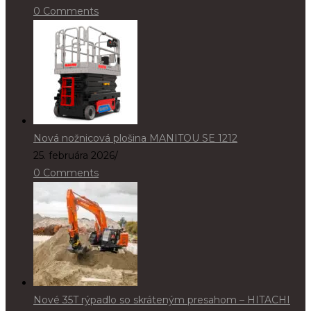
0 Comments
Nová nožnicová plošina MANITOU SE 1212
25. februára 2026
/
0 Comments
Nové 35T rýpadlo so skráteným presahom – HITACHI