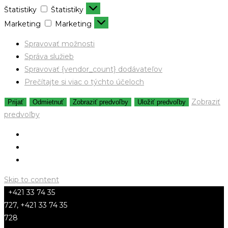
Štatistiky
Štatistiky
Marketing
Marketing
Spravovať možnosti
Správa služieb
Spravovať {vendor_count} dodávateľov
Prečítajte si viac o týchto účeloch
Zobraziť
Prijať
Odmietnuť
Zobraziť predvoľby
Uložiť predvoľby
predvoľby
Skip to content
+421 33 74 35
727, +421 33 74 35
728