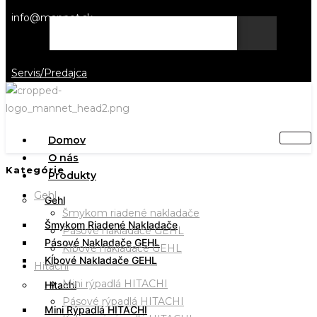
info@mannet.sk
Vyhľadať
Servis/Predajca
Domov
O nás
Kategórie
Produkty
Gehl
Gehl
Šmykom riadené nakladače
Šmykom Riadené Nakladače
Pásové nakladače GEHL
Pásové Nakladače GEHL
Kĺbové nakladače GEHL
Kĺbové Nakladače GEHL
Hitachi
Mini rýpadlá HITACHI
Hitachi
Pásové rýpadlá HITACHI
Mini Rýpadlá HITACHI