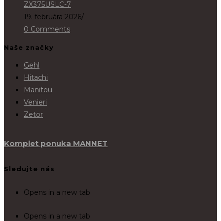
ZX375USLC-7
19. februára 2026
/
0 Comments
Naše značky
Gehl
Hitachi
Manitou
Venieri
Zetor
Komplet ponuka MANNET
Sledujte nás
Opens in a new tab
Opens in a new tab