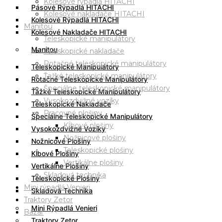
Kolesové rýpadlá HITACHI
Pásové Rýpadlá HITACHI
Kolesové nakladače HITACHI
Kolesové Rýpadlá HITACHI
Manitou
Kolesové Nakladače HITACHI
Teleskopické manipulátory
Manitou
Teleskopické nakladače
Rotačné teleskopické manipulátory
Teleskopické Manipulátory
Ťažké teleskopické manipulátory
Rotačné Teleskopické Manipulátory
Špeciálne teleskopické manipulátory
Ťažké Teleskopické Manipulátory
Vysokozdvižné vozíky
Teleskopické Nakladače
Pracovné plošiny
Špeciálne Teleskopické Manipulátory
Kĺbové plošiny
Vysokozdvižné Vozíky
Nožnicové plošiny
Nožnicové Plošiny
Teleskopické plošiny
Kĺbové Plošiny
Vertikálne plošiny
Vertikálne Plošiny
Skladová technika
Teleskopické Plošiny
Mini rýpadlá Venieri
Skladová Technika
Traktory Zetor
Mini Rýpadlá Venieri
Bazár
Traktory Zetor