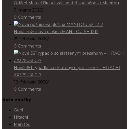
Odišiel Marcel Braud, zakladateľ spoločnosti Manitou
9. marca 2026
/
0 Comments
Nová nožnicová plošina MANITOU SE 1212
25. februára 2026
/
0 Comments
Nové 35T rýpadlo so skráteným presahom – HITACHI
ZX375USLC-7
19. februára 2026
/
0 Comments
Naše značky
Gehl
Hitachi
Manitou