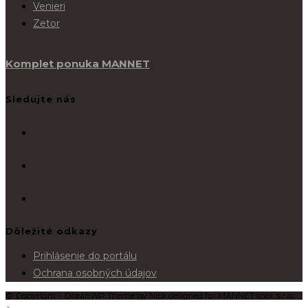
Venieri
Zetor
Komplet ponuka MANNET
Sledujte nás
Dôležité odkazy
Prihlásenie do portálu
Ochrana osobných údajov
© Copyright - OceanWP Theme by Nick designed for MANNET spol. s r.o.