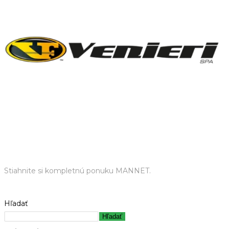
Stiahnite si kompletnú ponuku MANNET.
Hľadať
Hľadať