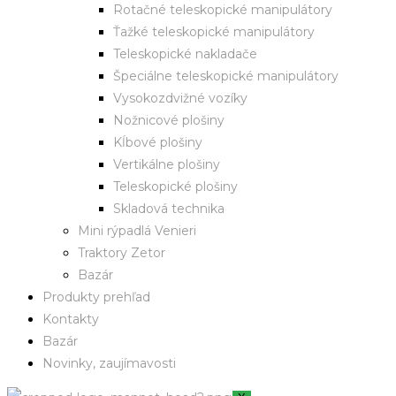
Rotačné teleskopické manipulátory
Ťažké teleskopické manipulátory
Teleskopické nakladače
Špeciálne teleskopické manipulátory
Vysokozdvižné vozíky
Nožnicové plošiny
Kĺbové plošiny
Vertikálne plošiny
Teleskopické plošiny
Skladová technika
Mini rýpadlá Venieri
Traktory Zetor
Bazár
Produkty prehľad
Kontakty
Bazár
Novinky, zaujímavosti