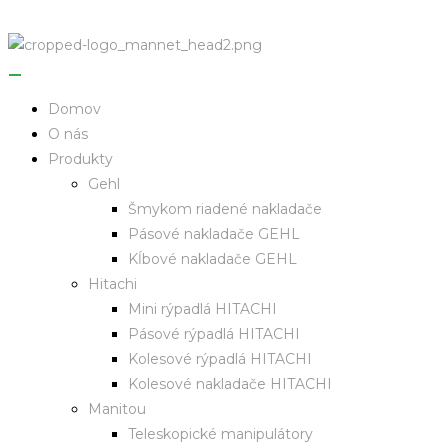
Domov
O nás
Produkty
Gehl
Šmykom riadené nakladače
Pásové nakladače GEHL
Kĺbové nakladače GEHL
Hitachi
Mini rýpadlá HITACHI
Pásové rýpadlá HITACHI
Kolesové rýpadlá HITACHI
Kolesové nakladače HITACHI
Manitou
Teleskopické manipulátory