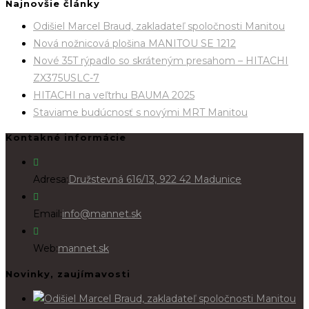
Najnovšie články
Odišiel Marcel Braud, zakladateľ spoločnosti Manitou
Nová nožnicová plošina MANITOU SE 1212
Nové 35T rýpadlo so skráteným presahom – HITACHI
ZX375USLC-7
HITACHI na veľtrhu BAUMA 2025
Staviame budúcnosť s novými MRT Manitou
Kontakné informácie
Adresa:
Družstevná 616/13, 922 42 Madunice
Email:
info@mannet.sk
Web:
mannet.sk
Novinky, zaujímavosti