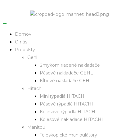
Domov
O nás
Produkty
Gehl
Šmykom riadené nakladače
Pásové nakladače GEHL
Kĺbové nakladače GEHL
Hitachi
Mini rýpadlá HITACHI
Pásové rýpadlá HITACHI
Kolesové rýpadlá HITACHI
Kolesové nakladače HITACHI
Manitou
Teleskopické manipulátory