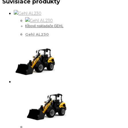
Súvisiace produkty
Kĺbové nakladače GEHL
Gehl AL230