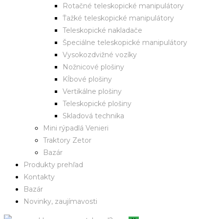
Rotačné teleskopické manipulátory
Ťažké teleskopické manipulátory
Teleskopické nakladače
Špeciálne teleskopické manipulátory
Vysokozdvižné vozíky
Nožnicové plošiny
Kĺbové plošiny
Vertikálne plošiny
Teleskopické plošiny
Skladová technika
Mini rýpadlá Venieri
Traktory Zetor
Bazár
Produkty prehľad
Kontakty
Bazár
Novinky, zaujímavosti