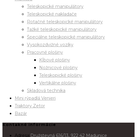
Teleskopické manipulátory
Teleskopické nakladače
Rotačné teleskopické manipulátory
Ťažké teleskopické manipulátory
Špeciálne teleskopické manipulátory
Vysokozdvižné vozíky
Pracovné plošiny
Kĺbové plošiny
Nožnicové plošiny
Teleskopické plošiny
Vertikálne plošiny
Skladová technika
Mini rýpadlá Venieri
Traktory Zetor
Bazár
Kontakné informácie
Adresa:
Družstevná 616/13, 922 42 Madunice