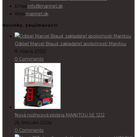
Email:
info@mannet.sk
Web:
mannet.sk
Novinky, zaujímavosti
Odišiel Marcel Braud, zakladateľ spoločnosti Manitou
9. marca 2026
/
0 Comments
Nová nožnicová plošina MANITOU SE 1212
25. februára 2026
/
0 Comments