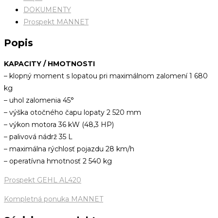
DOKUMENTY
Prospekt MANNET
Popis
KAPACITY / HMOTNOSTI
– klopný moment s lopatou pri maximálnom zalomení 1 680
kg
– uhol zalomenia 45°
– výška otočného čapu lopaty 2 520 mm
– výkon motora 36 kW (48,3 HP)
– palivová nádrž 35 L
– maximálna rýchlosť pojazdu 28 km/h
– operatívna hmotnosť 2 540 kg
Prospekt GEHL AL420
Kompletná ponuka MANNET