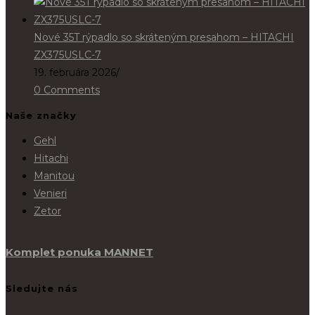
Nové 35T rýpadlo so skráteným presahom – HITACHI
ZX375USLC-7
19. februára 2026
/
0 Comments
Naše značky
Gehl
Hitachi
Manitou
Venieri
Zetor
Komplet ponuka MANNET
Sledujte nás