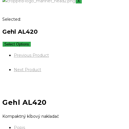
X
Selected:
Gehl AL420
Select Options
Previous Product
Next Product
Gehl AL420
Kompaktný kĺbový nakladač
Popis