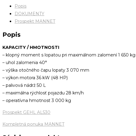
Popis
DOKUMENTY
Prospekt MANNET
Popis
KAPACITY / HMOTNOSTI
– klopný moment s lopatou pri maximálnom zalomení 1 650 kg
– uhol zalomenia 40°
– výška otočného čapu lopaty 3 070 mm
– výkon motora 36 kW (48 HP)
– palivová nádrž 50 L
– maximálna rýchlosť pojazdu 28 km/h
– operatívna hmotnosť 3 000 kg
Prospekt GEHL AL530
Kompletná ponuka MANNET