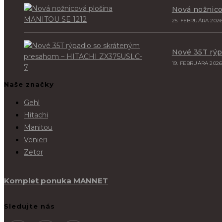
Nová nožnico
25. FEBRUÁRA 202
Nové 35T rý
19. FEBRUÁRA 202
Naše značky
Gehl
Hitachi
Manitou
Venieri
Zetor
Komplet ponuka MANNET
Sledujte nás