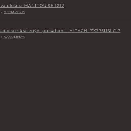
vá plošina MANITOU SE 1212
6
/
0 COMMENTS
padlo so skráteným presahom – HITACHI ZX375USLC-7
6
/
0 COMMENTS