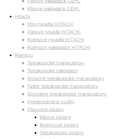
Pásové nakladače GEHL
Kĺbové nakladače GEHL
Hitachi
Mini rýpadlá HITACHI
Pásové rýpadlá HITACHI
Kolesové rýpadlá HITACHI
Kolesové nakladače HITACHI
Manitou
Teleskopické manipulátory
Teleskopické nakladače
Rotačné teleskopické manipulátory
Ťažké teleskopické manipulátory
Špeciálne teleskopické manipulátory
Vysokozdvižné vozíky
Pracovné plošiny
Kĺbové plošiny
Nožnicové plošiny
Teleskopické plošiny