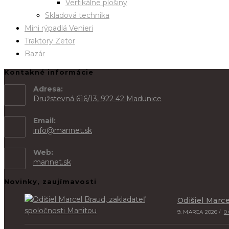
Vertikálne plošiny
Skladová technika
Mini rýpadlá Venieri
Traktory Zetor
Bazár
Kontakné informácie
Adresa:
Družstevná 616/13, 922 42 Madunice
Email:
info@mannet.sk
Web:
mannet.sk
Novinky, zaujímavosti
Odišiel Marce
9. MARCA 2026
/
0