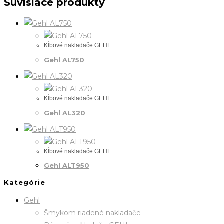
Súvisiace produkty
Kĺbové nakladače GEHL
Gehl AL750
Kĺbové nakladače GEHL
Gehl AL320
Kĺbové nakladače GEHL
Gehl ALT950
Kategórie
Gehl
Šmykom riadené nakladače