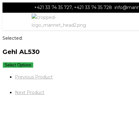
+421 33 74 35 727, +421 33 74 35 728
info@mann
Selected:
Gehl AL530
Select Options
Previous Product
Next Product