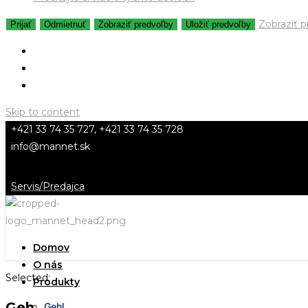
Zobraziť 
Prijať
Odmietnuť
Zobraziť predvoľby
Uložiť predvoľby
Skip to content
+421 33 74 35 727, +421 33 74 35 728
info@mannet.sk
Servis/Predajca
Domov
O nás
Selected:
Produkty
Gehl AL330
Gehl