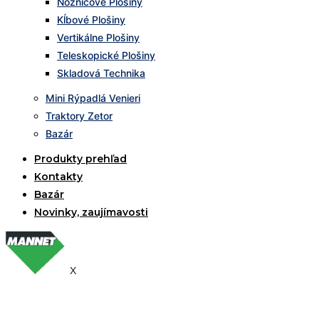
Nožnicové Plošiny
Kĺbové Plošiny
Vertikálne Plošiny
Teleskopické Plošiny
Skladová Technika
Mini Rýpadlá Venieri
Traktory Zetor
Bazár
Produkty prehľad
Kontakty
Bazár
Novinky, zaujímavosti
X