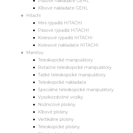
Pásové nakladače GEHL
Kĺbové nakladače GEHL
Hitachi
Mini rýpadlá HITACHI
Pásové rýpadlá HITACHI
Kolesové rýpadlá HITACHI
Kolesové nakladače HITACHI
Manitou
Teleskopické manipulátory
Rotačné teleskopické manipulátory
Ťažké teleskopické manipulátory
Teleskopické nakladače
Špeciálne teleskopické manipulátory
Vysokozdvižné vozíky
Nožnicové plošiny
Kĺbové plošiny
Vertikálne plošiny
Teleskopické plošiny