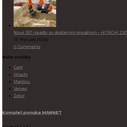
Nové 35T rýpadlo so skráteným presahom – HITACHI ZX
19. februára 2026
/
0 Comments
Naše značky
Gehl
Hitachi
Manitou
Venieri
Zetor
Komplet ponuka MANNET
Sledujte nás