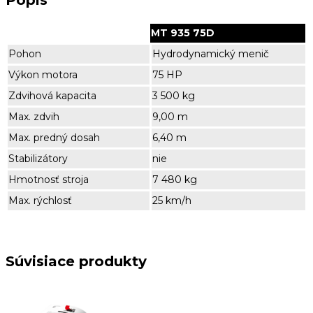
Popis
MT 935 75D
Pohon
Hydrodynamický menič
Výkon motora
75 HP
Zdvihová kapacita
3 500 kg
Max. zdvih
9,00 m
Max. predný dosah
6,40 m
Stabilizátory
nie
Hmotnosť stroja
7 480 kg
Max. rýchlosť
25 km/h
Súvisiace produkty