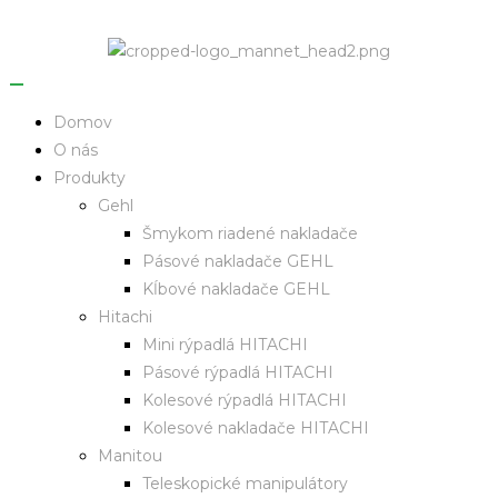
Domov
O nás
Produkty
Gehl
Šmykom riadené nakladače
Pásové nakladače GEHL
Kĺbové nakladače GEHL
Hitachi
Mini rýpadlá HITACHI
Pásové rýpadlá HITACHI
Kolesové rýpadlá HITACHI
Kolesové nakladače HITACHI
Manitou
Teleskopické manipulátory