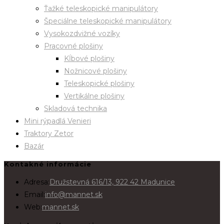
Ťažké teleskopické manipulátory
Špeciálne teleskopické manipulátory
Vysokozdvižné vozíky
Pracovné plošiny
Kĺbové plošiny
Nožnicové plošiny
Teleskopické plošiny
Vertikálne plošiny
Skladová technika
Mini rýpadlá Venieri
Traktory Zetor
Bazár
Kontakné informácie
Adresa:
Družstevná 616/13, 922 42 Madunice
Email:
info@mannet.sk
Web:
mannet.sk