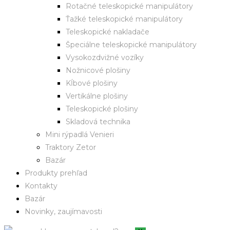
Rotačné teleskopické manipulátory
Ťažké teleskopické manipulátory
Teleskopické nakladače
Špeciálne teleskopické manipulátory
Vysokozdvižné vozíky
Nožnicové plošiny
Kĺbové plošiny
Vertikálne plošiny
Teleskopické plošiny
Skladová technika
Mini rýpadlá Venieri
Traktory Zetor
Bazár
Produkty prehľad
Kontakty
Bazár
Novinky, zaujímavosti