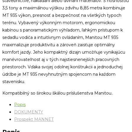
stavebníctve, nakladaní alebo dvíhaní materiálov.
S nosnosťou
3,5 tony a maximálnou výškou zdvihu 8,85 metra kombinuje
MT 935 výkon, presnosť a bezpečnosť na všetkých typoch
terénu.
Vybavený výkonným motorom, ergonomickou
kabínou s panoramatickým výhľadom, ľahkým prístupom k
sedadlu vodiča a intuitívnym ovládaním, Manitou MT 935
maximalizuje produktivitu a zároveň zaisťuje optimálny
komfort jazdy.
Jeho kompaktný dizajn umožňuje vynikajúcu
manévrovateľnosť aj v tých najstiesnenejších pracovných
priestoroch.
Vďaka svojej odolnej konštrukcii a jednoduchej
údržbe je MT 935 nevyhnutným spojencom na každom
stavenisku.
Kompatibilný so širokou škálou príslušenstva Manitou.
.
Popis
DOKUMENTY
Prospekt MANNET