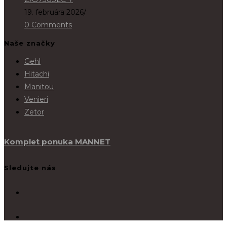
19. februára 2026
/
0 Comments
Naše značky
Gehl
Hitachi
Manitou
Venieri
Zetor
Komplet ponuka MANNET
Sledujte nás