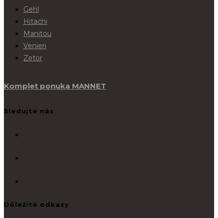
Gehl
Hitachi
Manitou
Venieri
Zetor
Komplet ponuka MANNET
Sledujte nás
Dôležité odkazy