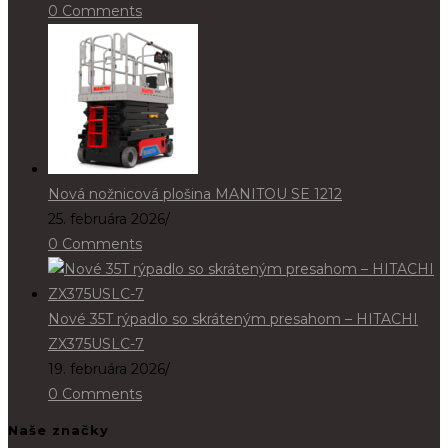
0 Comments
Nová nožnicová plošina MANITOU SE 1212
25. februára 2026
/
0 Comments
Nové 35T rýpadlo so skráteným presahom – HITACHI
ZX375USLC-7
19. februára 2026
/
0 Comments
Naše značky