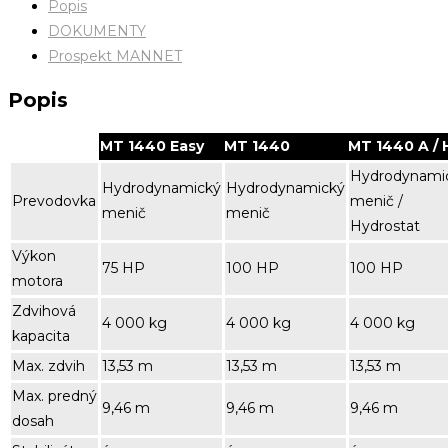
Popis
DOKUMENTY
Prospekt MANNET
Popis
MT 1440 Easy
MT 1440
MT 1440 A / 
Hydrodynami
Hydrodynamický
Hydrodynamický
Prevodovka
menič /
menič
menič
Hydrostat
Výkon
75 HP
100 HP
100 HP
motora
Zdvihová
4 000 kg
4 000 kg
4 000 kg
kapacita
Max. zdvih
13,53 m
13,53 m
13,53 m
Max. predný
9,46 m
9,46 m
9,46 m
dosah