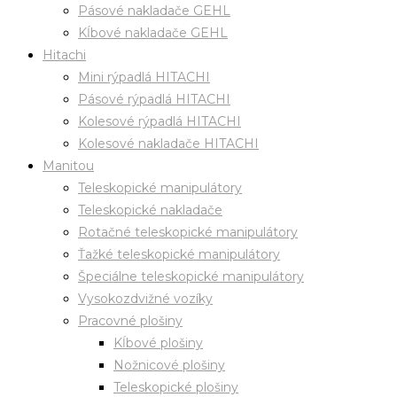
Pásové nakladače GEHL
Kĺbové nakladače GEHL
Hitachi
Mini rýpadlá HITACHI
Pásové rýpadlá HITACHI
Kolesové rýpadlá HITACHI
Kolesové nakladače HITACHI
Manitou
Teleskopické manipulátory
Teleskopické nakladače
Rotačné teleskopické manipulátory
Ťažké teleskopické manipulátory
Špeciálne teleskopické manipulátory
Vysokozdvižné vozíky
Pracovné plošiny
Kĺbové plošiny
Nožnicové plošiny
Teleskopické plošiny