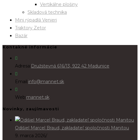
Vertikálne plošiny
Skladová technika
Mini rýpadlá Venieri
Traktory Zetor
Bazár
Kontakné informácie
Adresa:
Družstevná 616/13, 922 42 Madunice
Email:
info@mannet.sk
Web:
mannet.sk
Novinky, zaujímavosti
Odišiel Marcel Braud, zakladateľ spoločnosti Manitou
9. marca 2026
/