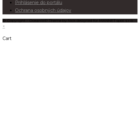
Prihlásenie do portálu
Ochrana osobných údajov
© Copyright - OceanWP Theme by Nick designed for MANNET spol. s r.o.
×
Cart