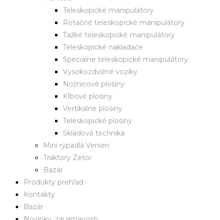
Teleskopické manipulátory
Rotačné teleskopické manipulátory
Ťažké teleskopické manipulátory
Teleskopické nakladače
Špeciálne teleskopické manipulátory
Vysokozdvižné vozíky
Nožnicové plošiny
Kĺbové plošiny
Vertikálne plošiny
Teleskopické plošiny
Skladová technika
Mini rýpadlá Venieri
Traktory Zetor
Bazár
Produkty prehľad
Kontakty
Bazár
Novinky, zaujímavosti