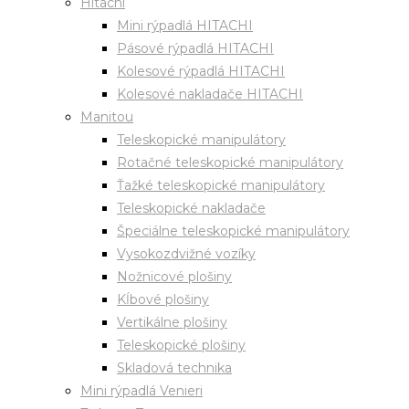
Hitachi
Mini rýpadlá HITACHI
Pásové rýpadlá HITACHI
Kolesové rýpadlá HITACHI
Kolesové nakladače HITACHI
Manitou
Teleskopické manipulátory
Rotačné teleskopické manipulátory
Ťažké teleskopické manipulátory
Teleskopické nakladače
Špeciálne teleskopické manipulátory
Vysokozdvižné vozíky
Nožnicové plošiny
Kĺbové plošiny
Vertikálne plošiny
Teleskopické plošiny
Skladová technika
Mini rýpadlá Venieri