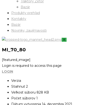
Traktory Zetor
Bazár
Produkty prehľad
Kontakty
Bazár
Novinky, zaujímavosti
X
MI_70_80
[featured_image]
Login is required to access this page
LOGIN
Verzia
Stiahnuť
2
Veľkosť súboru
828 KB
Počet súborov
1
Dátum vytvorenia
14. decembra 2021