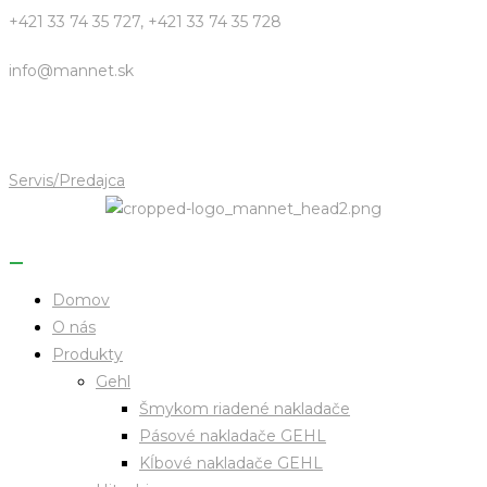
Skip
+421 33 74 35 727, +421 33 74 35 728
to
info@mannet.sk
content
Servis/Predajca
Domov
O nás
Produkty
Gehl
Šmykom riadené nakladače
Pásové nakladače GEHL
Kĺbové nakladače GEHL