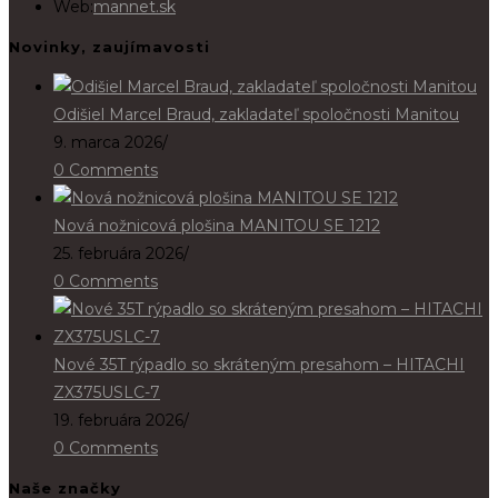
in
Web:
mannet.sk
your
Novinky, zaujímavosti
application
Odišiel Marcel Braud, zakladateľ spoločnosti Manitou
9. marca 2026
/
0 Comments
Nová nožnicová plošina MANITOU SE 1212
25. februára 2026
/
0 Comments
Nové 35T rýpadlo so skráteným presahom – HITACHI
ZX375USLC-7
19. februára 2026
/
0 Comments
Naše značky