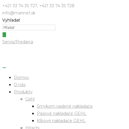
Skip
+421 33 74 35 727, +421 33 74 35 728
to
info@mannet.sk
content
Vyhľadať
Servis/Predajca
Domov
O nás
Produkty
Gehl
Šmykom riadené nakladače
Pásové nakladače GEHL
Kĺbové nakladače GEHL
Hitachi