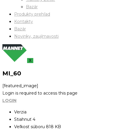
Bazár
Produkty prehľad
Kontakty
Bazár
Novinky, zaujímavosti
X
MI_60
[featured_image]
Login is required to access this page
LOGIN
Verzia
Stiahnuť
4
Veľkosť súboru
818 KB