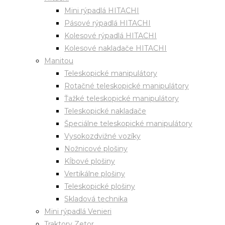
Mini rýpadlá HITACHI
Pásové rýpadlá HITACHI
Kolesové rýpadlá HITACHI
Kolesové nakladače HITACHI
Manitou
Teleskopické manipulátory
Rotačné teleskopické manipulátory
Ťažké teleskopické manipulátory
Teleskopické nakladače
Špeciálne teleskopické manipulátory
Vysokozdvižné vozíky
Nožnicové plošiny
Kĺbové plošiny
Vertikálne plošiny
Teleskopické plošiny
Skladová technika
Mini rýpadlá Venieri
Traktory Zetor