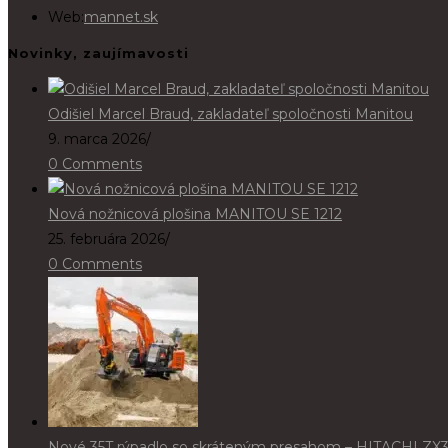
in
Web:
mannet.sk
your
Novinky, zaujímavosti
application
Odišiel Marcel Braud, zakladateľ spoločnosti Manitou
9. marca 2026
/
0 Comments
Nová nožnicová plošina MANITOU SE 1212
25. februára 2026
/
0 Comments
Nové 35T rýpadlo so skráteným presahom – HITACHI ZX