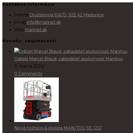
Kontakné informácie
Adresa:
Družstevná 616/13, 922 42 Madunice
Email:
info@mannet.sk
Web:
mannet.sk
Novinky, zaujímavosti
Odišiel Marcel Braud, zakladateľ spoločnosti Manitou
9. marca 2026
/
0 Comments
Nová nožnicová plošina MANITOU SE 1212