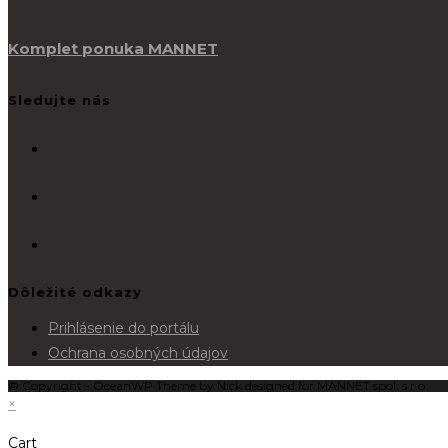
Komplet ponuka MANNET
Sledujte nás
Dôležité odkazy
Prihlásenie do portálu
Ochrana osobných údajov
© Copyright - OceanWP Theme by Nick designed for MANNET spol. s r.o.
×
Cart