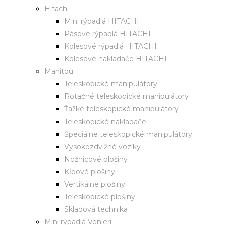
Hitachi
Mini rýpadlá HITACHI
Pásové rýpadlá HITACHI
Kolesové rýpadlá HITACHI
Kolesové nakladače HITACHI
Manitou
Teleskopické manipulátory
Rotačné teleskopické manipulátory
Ťažké teleskopické manipulátory
Teleskopické nakladače
Špeciálne teleskopické manipulátory
Vysokozdvižné vozíky
Nožnicové plošiny
Kĺbové plošiny
Vertikálne plošiny
Teleskopické plošiny
Skladová technika
Mini rýpadlá Venieri