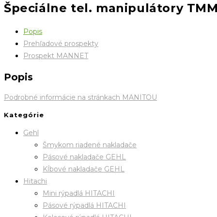
Špeciálne tel. manipulátory TM
Popis
Prehľadové prospekty
Prospekt MANNET
Popis
Podrobné informácie na stránkach MANITOU
Kategórie
Gehl
Šmykom riadené nakladače
Pásové nakladače GEHL
Kĺbové nakladače GEHL
Hitachi
Mini rýpadlá HITACHI
Pásové rýpadlá HITACHI