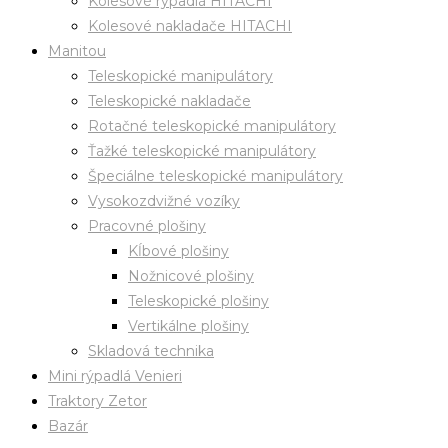
Kolesové rýpadlá HITACHI
Kolesové nakladače HITACHI
Manitou
Teleskopické manipulátory
Teleskopické nakladače
Rotačné teleskopické manipulátory
Ťažké teleskopické manipulátory
Špeciálne teleskopické manipulátory
Vysokozdvižné vozíky
Pracovné plošiny
Kĺbové plošiny
Nožnicové plošiny
Teleskopické plošiny
Vertikálne plošiny
Skladová technika
Mini rýpadlá Venieri
Traktory Zetor
Bazár