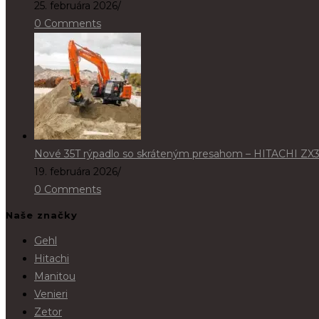
25. februára 2026
/
0 Comments
Nové 35T rýpadlo so skráteným presahom – HITACHI ZX
19. februára 2026
/
0 Comments
Naše značky
Gehl
Hitachi
Manitou
Venieri
Zetor