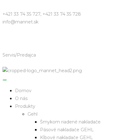
+421 33 74 35 727, +421 33 74 35 728
info@mannet.sk
Servis/Predajca
Domov
O nás
Produkty
Gehl
Šmykom riadené nakladače
Pásové nakladače GEHL
Kĺbové nakladače GEHL