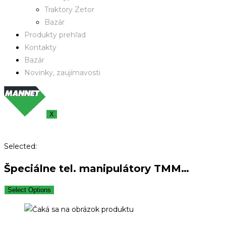
Traktory Zetor
Bazár
Produkty prehľad
Kontakty
Bazár
Novinky, zaujímavosti
X
Selected:
Špeciálne tel. manipulátory TMM…
Select Options