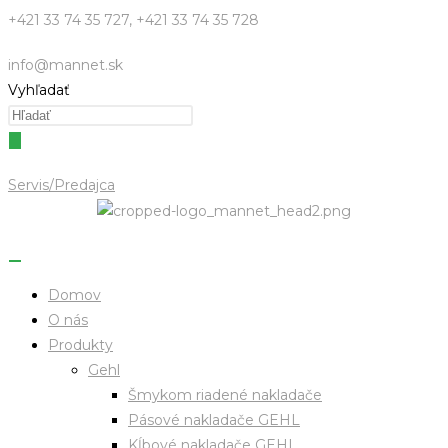
Skip
+421 33 74 35 727, +421 33 74 35 728
to
info@mannet.sk
content
Vyhľadať
Servis/Predajca
Domov
O nás
Produkty
Gehl
Šmykom riadené nakladače
Pásové nakladače GEHL
Kĺbové nakladače GEHL