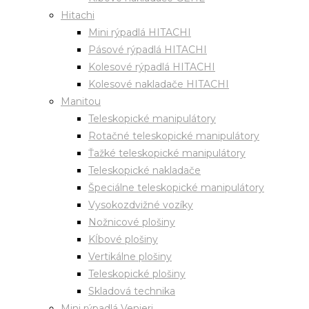
Hitachi
Mini rýpadlá HITACHI
Pásové rýpadlá HITACHI
Kolesové rýpadlá HITACHI
Kolesové nakladače HITACHI
Manitou
Teleskopické manipulátory
Rotačné teleskopické manipulátory
Ťažké teleskopické manipulátory
Teleskopické nakladače
Špeciálne teleskopické manipulátory
Vysokozdvižné vozíky
Nožnicové plošiny
Kĺbové plošiny
Vertikálne plošiny
Teleskopické plošiny
Skladová technika
Mini rýpadlá Venieri