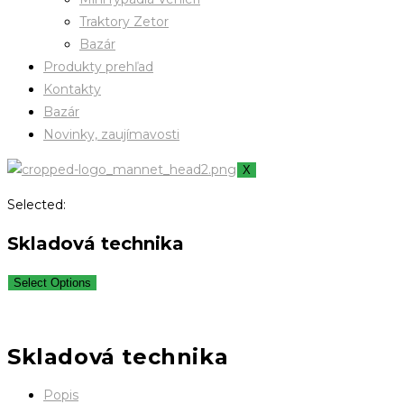
Traktory Zetor
Bazár
Produkty prehľad
Kontakty
Bazár
Novinky, zaujímavosti
X
Selected:
Skladová technika
Select Options
Skladová technika
Popis