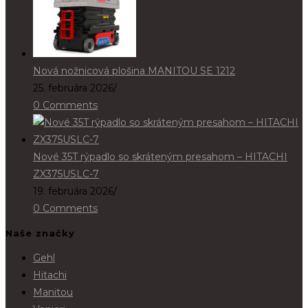
Nová nožnicová plošina MANITOU SE 1212
25. februára 2026
/
0 Comments
Nové 35T rýpadlo so skráteným presahom – HITACHI
ZX375USLC-7
19. februára 2026
/
0 Comments
Naše značky
Gehl
Hitachi
Manitou