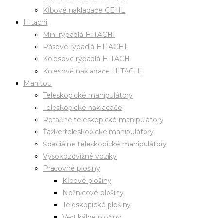
Kĺbové nakladače GEHL
Hitachi
Mini rýpadlá HITACHI
Pásové rýpadlá HITACHI
Kolesové rýpadlá HITACHI
Kolesové nakladače HITACHI
Manitou
Teleskopické manipulátory
Teleskopické nakladače
Rotačné teleskopické manipulátory
Ťažké teleskopické manipulátory
Špeciálne teleskopické manipulátory
Vysokozdvižné vozíky
Pracovné plošiny
Kĺbové plošiny
Nožnicové plošiny
Teleskopické plošiny
Vertikálne plošiny