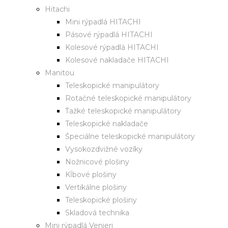
Hitachi
Mini rýpadlá HITACHI
Pásové rýpadlá HITACHI
Kolesové rýpadlá HITACHI
Kolesové nakladače HITACHI
Manitou
Teleskopické manipulátory
Rotačné teleskopické manipulátory
Ťažké teleskopické manipulátory
Teleskopické nakladače
Špeciálne teleskopické manipulátory
Vysokozdvižné vozíky
Nožnicové plošiny
Kĺbové plošiny
Vertikálne plošiny
Teleskopické plošiny
Skladová technika
Mini rýpadlá Venieri