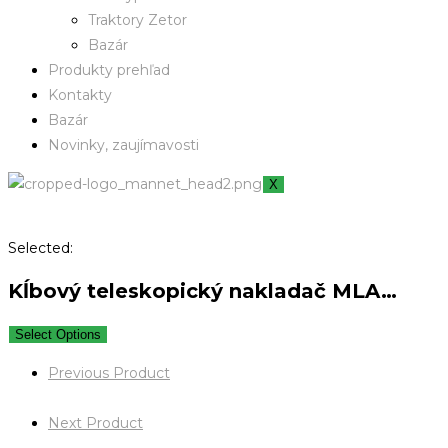
Traktory Zetor
Bazár
Produkty prehľad
Kontakty
Bazár
Novinky, zaujímavosti
X
Selected:
Kĺbový teleskopický nakladač MLA…
Select Options
Previous Product
Next Product