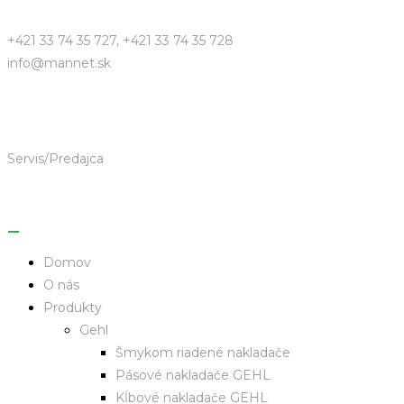
+421 33 74 35 727, +421 33 74 35 728
info@mannet.sk
Servis/Predajca
Domov
O nás
Produkty
Gehl
Šmykom riadené nakladače
Pásové nakladače GEHL
Kĺbové nakladače GEHL