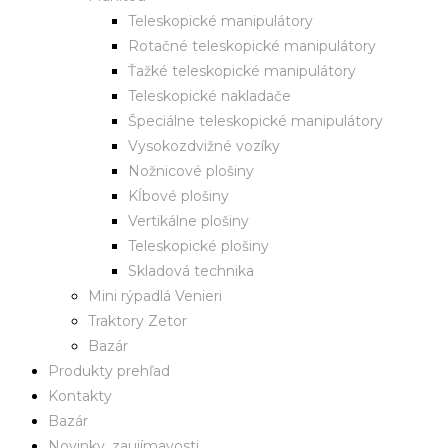
Teleskopické manipulátory
Rotačné teleskopické manipulátory
Ťažké teleskopické manipulátory
Teleskopické nakladače
Špeciálne teleskopické manipulátory
Vysokozdvižné vozíky
Nožnicové plošiny
Kĺbové plošiny
Vertikálne plošiny
Teleskopické plošiny
Skladová technika
Mini rýpadlá Venieri
Traktory Zetor
Bazár
Produkty prehľad
Kontakty
Bazár
Novinky, zaujímavosti