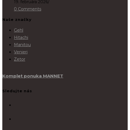
19. februára 2026
/
0 Comments
Naše značky
Gehl
Hitachi
Manitou
Venieri
Zetor
Komplet ponuka MANNET
Sledujte nás