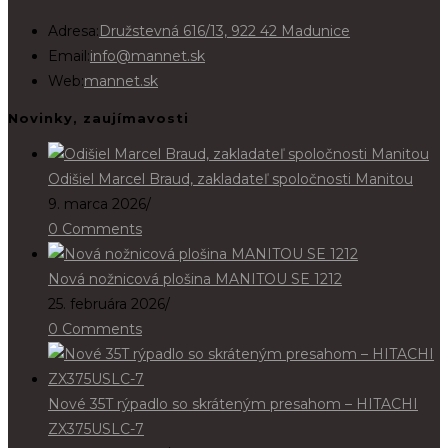
Adresa:
Družstevná 616/13, 922 42 Madunice
Email:
info@mannet.sk
Web:
mannet.sk
Novinky, zaujímavosti
Odišiel Marcel Braud, zakladateľ spoločnosti Manitou
9. marca 2026
/
0 Comments
Nová nožnicová plošina MANITOU SE 1212
25. februára 2026
/
0 Comments
Nové 35T rýpadlo so skráteným presahom – HITACHI
ZX375USLC-7