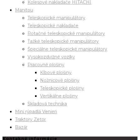
Kolesové nakladače HITACHI
Manitou
Teleskopické manipulátory
Teleskopické nakladače
Rotačné teleskopické manipulátory
Ťažké teleskopické manipulátory
Špeciálne teleskopické manipulátory
Vysokozdvižné vozíky
Pracovné plošiny
Kĺbové plošiny
Nožnicové plošiny
Teleskopické plošiny
Vertikálne plošiny
Skladová technika
Mini rýpadlá Venieri
Traktory Zetor
Bazár
Kontakné informácie