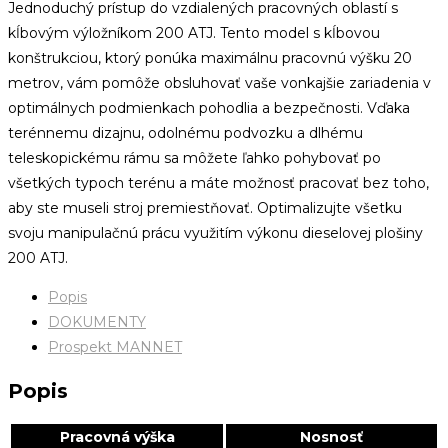
Jednoduchý prístup do vzdialených pracovných oblastí s
kĺbovým výložníkom 200 ATJ. Tento model s kĺbovou
konštrukciou, ktorý ponúka maximálnu pracovnú výšku 20
metrov, vám pomôže obsluhovať vaše vonkajšie zariadenia v
optimálnych podmienkach pohodlia a bezpečnosti. Vďaka
terénnemu dizajnu, odolnému podvozku a dlhému
teleskopickému rámu sa môžete ľahko pohybovať po
všetkých typoch terénu a máte možnosť pracovať bez toho,
aby ste museli stroj premiestňovať. Optimalizujte všetku
svoju manipulačnú prácu využitím výkonu dieselovej plošiny
200 ATJ.
Popis
DOKUMENTY
Prospekt MANNET
Popis
Pracovná výška
Nosnosť