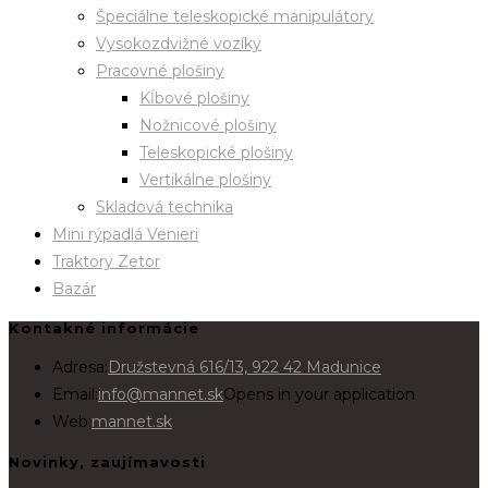
Špeciálne teleskopické manipulátory
Vysokozdvižné vozíky
Pracovné plošiny
Kĺbové plošiny
Nožnicové plošiny
Teleskopické plošiny
Vertikálne plošiny
Skladová technika
Mini rýpadlá Venieri
Traktory Zetor
Bazár
Kontakné informácie
Adresa:
Družstevná 616/13, 922 42 Madunice
Email:
info@mannet.sk
Opens in your application
Web:
mannet.sk
Novinky, zaujímavosti