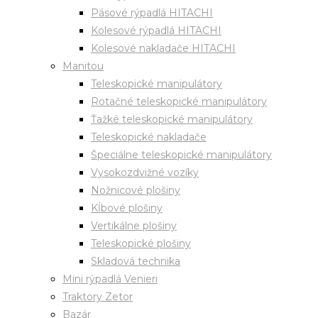
Pásové rýpadlá HITACHI
Kolesové rýpadlá HITACHI
Kolesové nakladače HITACHI
Manitou
Teleskopické manipulátory
Rotačné teleskopické manipulátory
Ťažké teleskopické manipulátory
Teleskopické nakladače
Špeciálne teleskopické manipulátory
Vysokozdvižné vozíky
Nožnicové plošiny
Kĺbové plošiny
Vertikálne plošiny
Teleskopické plošiny
Skladová technika
Mini rýpadlá Venieri
Traktory Zetor
Bazár