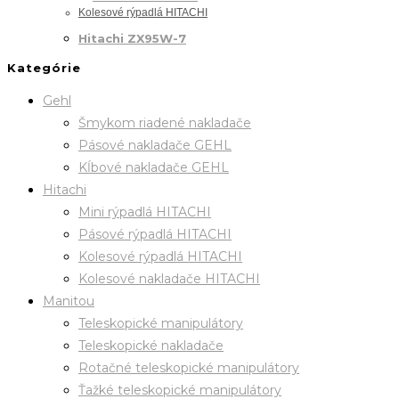
Kolesové rýpadlá HITACHI
Hitachi ZX95W-7
Kategórie
Gehl
Šmykom riadené nakladače
Pásové nakladače GEHL
Kĺbové nakladače GEHL
Hitachi
Mini rýpadlá HITACHI
Pásové rýpadlá HITACHI
Kolesové rýpadlá HITACHI
Kolesové nakladače HITACHI
Manitou
Teleskopické manipulátory
Teleskopické nakladače
Rotačné teleskopické manipulátory
Ťažké teleskopické manipulátory