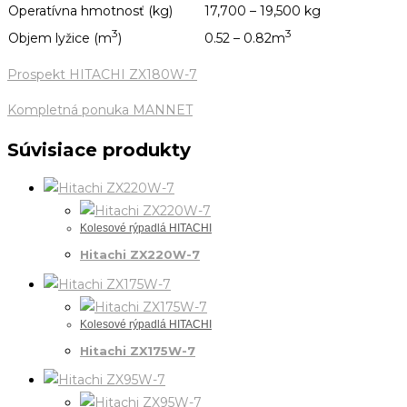
Operatívna hmotnosť (kg)
17,700 – 19,500 kg
3
3
Objem lyžice (m
)
0.52 – 0.82m
Prospekt HITACHI ZX180W-7
Kompletná ponuka MANNET
Súvisiace produkty
Kolesové rýpadlá HITACHI
Hitachi ZX220W-7
Kolesové rýpadlá HITACHI
Hitachi ZX175W-7