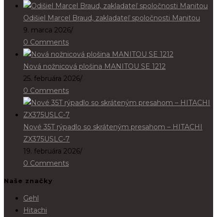
Odišiel Marcel Braud, zakladateľ spoločnosti Manitou
9. marca 2026
/
0 Comments
Nová nožnicová plošina MANITOU SE 1212
25. februára 2026
/
0 Comments
Nové 35T rýpadlo so skráteným presahom – HITACHI
ZX375USLC-7
19. februára 2026
/
0 Comments
Naše značky
Gehl
Hitachi