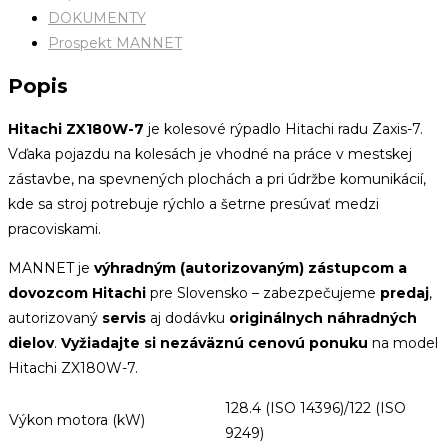
DOKUMENTY
Prospekt MANNET
Popis
Hitachi ZX180W-7
je kolesové rýpadlo Hitachi radu Zaxis-7.
Vďaka pojazdu na kolesách je vhodné na práce v mestskej
zástavbe, na spevnených plochách a pri údržbe komunikácií,
kde sa stroj potrebuje rýchlo a šetrne presúvať medzi
pracoviskami.
MANNET je
výhradným (autorizovaným) zástupcom a
dovozcom Hitachi
pre Slovensko – zabezpečujeme
predaj
,
autorizovaný
servis
aj dodávku
originálnych náhradných
dielov
.
Vyžiadajte si nezáväznú cenovú ponuku
na model
Hitachi ZX180W-7.
128.4 (ISO 14396)/122 (ISO
Výkon motora (kW)
9249)