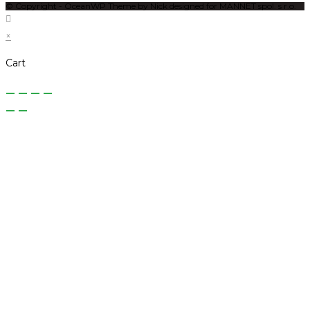
© Copyright - OceanWP Theme by Nick designed for MANNET spol. s r.o.
×
Cart