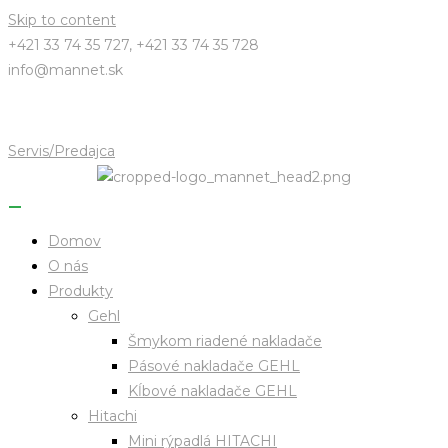
Skip to content
+421 33 74 35 727, +421 33 74 35 728
info@mannet.sk
Servis/Predajca
Domov
O nás
Produkty
Gehl
Šmykom riadené nakladače
Pásové nakladače GEHL
Kĺbové nakladače GEHL
Hitachi
Mini rýpadlá HITACHI