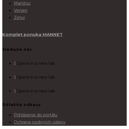
Manitou
Venieri
Zetor
Komplet ponuka MANNET
Sledujte nás
Opens in a new tab
Opens in a new tab
Opens in a new tab
Dôležité odkazy
Prihlásenie do portálu
Ochrana osobných údajov