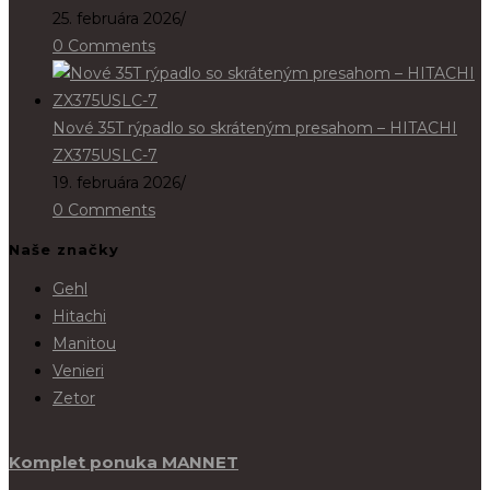
25. februára 2026
/
0 Comments
Nové 35T rýpadlo so skráteným presahom – HITACHI
ZX375USLC-7
19. februára 2026
/
0 Comments
Naše značky
Gehl
Hitachi
Manitou
Venieri
Zetor
Komplet ponuka MANNET