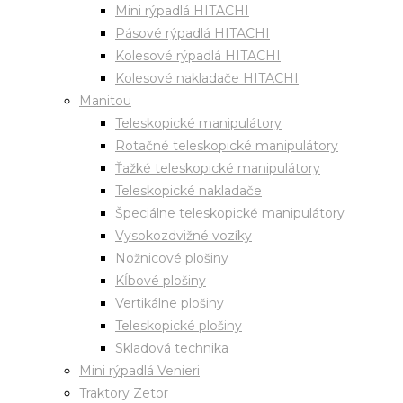
Mini rýpadlá HITACHI
Pásové rýpadlá HITACHI
Kolesové rýpadlá HITACHI
Kolesové nakladače HITACHI
Manitou
Teleskopické manipulátory
Rotačné teleskopické manipulátory
Ťažké teleskopické manipulátory
Teleskopické nakladače
Špeciálne teleskopické manipulátory
Vysokozdvižné vozíky
Nožnicové plošiny
Kĺbové plošiny
Vertikálne plošiny
Teleskopické plošiny
Skladová technika
Mini rýpadlá Venieri
Traktory Zetor