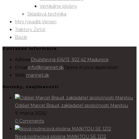
Vertikálne plošiny
Skladová technika
Mini rýpadlá Venieri
Traktory Zetor
Bazár
Kontakné informácie
Adresa:
Družstevná 616/13, 922 42 Madunice
Email:
info@mannet.sk
Opens in your application
Web:
mannet.sk
Novinky, zaujímavosti
Odišiel Marcel Braud, zakladateľ spoločnosti Manitou
9. marca 2026
/
0 Comments
Nová nožnicová plošina MANITOU SE 1212