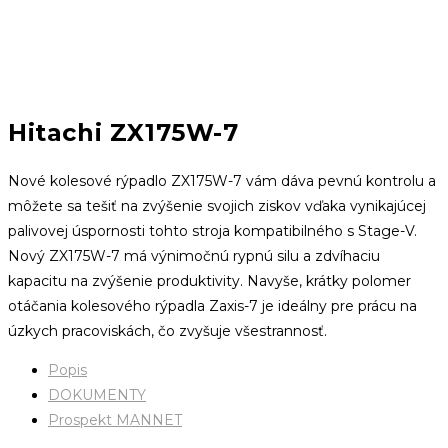
Hitachi ZX175W-7
Nové kolesové rýpadlo ZX175W-7 vám dáva pevnú kontrolu a
môžete sa tešiť na zvýšenie svojich ziskov vďaka vynikajúcej
palivovej úspornosti tohto stroja kompatibilného s Stage-V.
Nový ZX175W-7 má výnimočnú rypnú silu a zdvíhaciu
kapacitu na zvýšenie produktivity.
Navyše, krátky polomer
otáčania kolesového rýpadla Zaxis-7 je ideálny pre prácu na
úzkych pracoviskách, čo zvyšuje všestrannosť.
Popis
DOKUMENTY
Prospekt MANNET