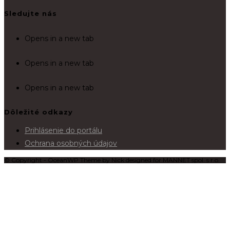
Sledujte nás
Opens in a new tab
Opens in a new tab
Opens in a new tab
Dôležité odkazy
Prihlásenie do portálu
Ochrana osobných údajov
© Copyright - OceanWP Theme by Nick designed for MANNET spol. s r.o.
×
Cart