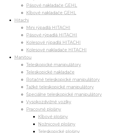
Pásové nakladače GEHL
Kĺbové nakladače GEHL
Hitachi
Mini rýpadlá HITACHI
Pásové rýpadlá HITACHI
Kolesové rýpadlá HITACHI
Kolesové nakladače HITACHI
Manitou
Teleskopické manipulátory
Teleskopické nakladače
Rotačné teleskopické manipulátory
Ťažké teleskopické manipulátory
Špeciálne teleskopické manipulátory
Vysokozdvižné vozíky
Pracovné plošiny
Kĺbové plošiny
Nožnicové plošiny
Teleskopické plošiny