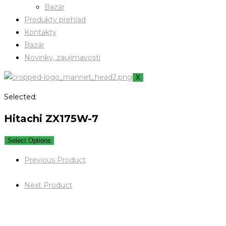
Bazár
Produkty prehľad
Kontakty
Bazár
Novinky, zaujímavosti
X
Selected:
Hitachi ZX175W-7
Select Options
Previous Product
Next Product