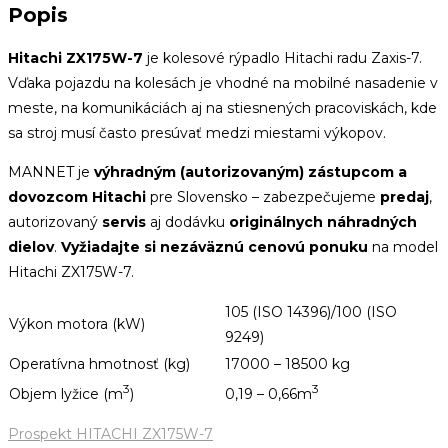
Popis
Hitachi ZX175W-7
je kolesové rýpadlo Hitachi radu Zaxis-7.
Vďaka pojazdu na kolesách je vhodné na mobilné nasadenie v
meste, na komunikáciách aj na stiesnených pracoviskách, kde
sa stroj musí často presúvať medzi miestami výkopov.
MANNET je
výhradným (autorizovaným) zástupcom a
dovozcom Hitachi
pre Slovensko – zabezpečujeme
predaj
,
autorizovaný
servis
aj dodávku
originálnych náhradných
dielov
.
Vyžiadajte si nezáväznú cenovú ponuku
na model
Hitachi ZX175W-7.
105 (ISO 14396)/100 (ISO
Výkon motora (kW)
9249)
Operatívna hmotnosť (kg)
17000 – 18500 kg
3
3
Objem lyžice (m
)
0,19 – 0,66m
Prospekt HITACHI ZX175W-7