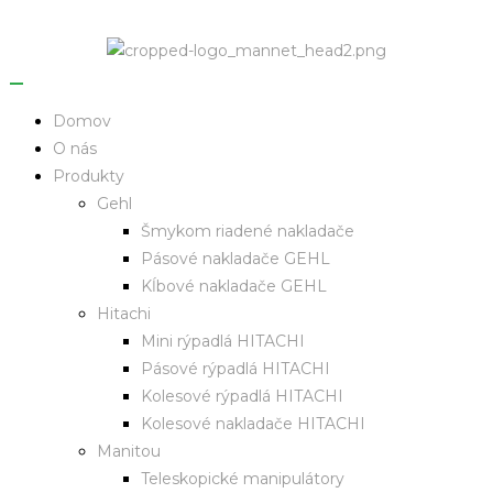
Domov
O nás
Produkty
Gehl
Šmykom riadené nakladače
Pásové nakladače GEHL
Kĺbové nakladače GEHL
Hitachi
Mini rýpadlá HITACHI
Pásové rýpadlá HITACHI
Kolesové rýpadlá HITACHI
Kolesové nakladače HITACHI
Manitou
Teleskopické manipulátory