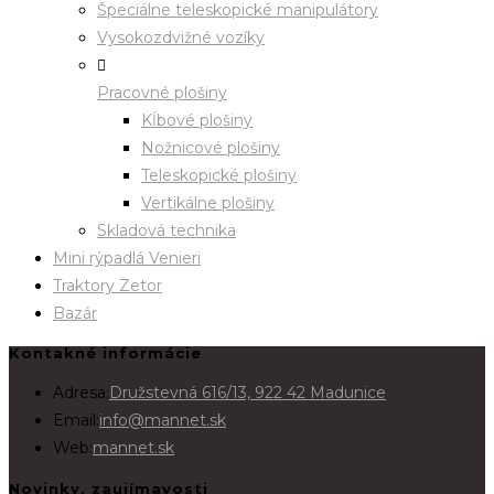
Špeciálne teleskopické manipulátory
Vysokozdvižné vozíky
Pracovné plošiny
Kĺbové plošiny
Nožnicové plošiny
Teleskopické plošiny
Vertikálne plošiny
Skladová technika
Mini rýpadlá Venieri
Traktory Zetor
Bazár
Kontakné informácie
Adresa:
Družstevná 616/13, 922 42 Madunice
Email:
info@mannet.sk
Web:
mannet.sk
Novinky, zaujímavosti