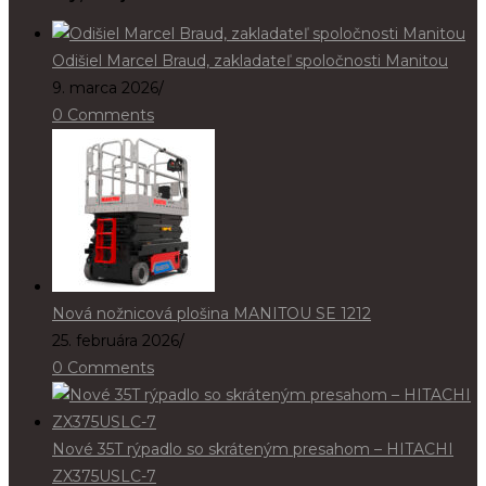
Odišiel Marcel Braud, zakladateľ spoločnosti Manitou
9. marca 2026
/
0 Comments
Nová nožnicová plošina MANITOU SE 1212
25. februára 2026
/
0 Comments
Nové 35T rýpadlo so skráteným presahom – HITACHI
ZX375USLC-7