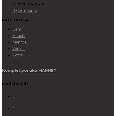
19. februára 2026
/
0 Comments
Naše značky
Gehl
Hitachi
Manitou
Venieri
Zetor
Komplet ponuka MANNET
Sledujte nás