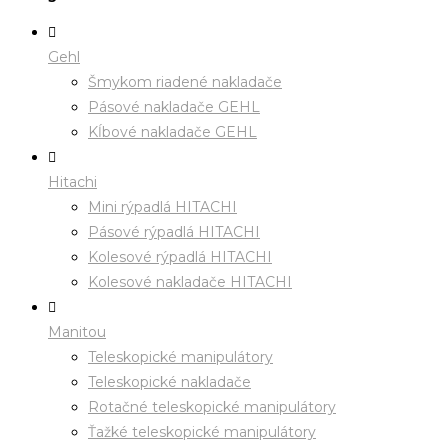
Gehl
Šmykom riadené nakladače
Pásové nakladače GEHL
Kĺbové nakladače GEHL
Hitachi
Mini rýpadlá HITACHI
Pásové rýpadlá HITACHI
Kolesové rýpadlá HITACHI
Kolesové nakladače HITACHI
Manitou
Teleskopické manipulátory
Teleskopické nakladače
Rotačné teleskopické manipulátory
Ťažké teleskopické manipulátory