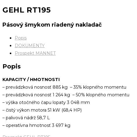
GEHL RT195
Pásový šmykom riadený nakladač
Popis
DOKUMENTY
Prospekt MANNET
Popis
KAPACITY / HMOTNOSTI
– prevádzková nosnosť 885 kg – 35% klopného momentu
– prevádzková nosnosť 1 264 kg – 50% klopného momentu
– výška otočného čapu lopaty 3 048 mm
– čistý výkon motora 51 kW (68,4 HP)
– palivová nádrž 58,7 L
– operatívna hmotnosť 3 697 kg