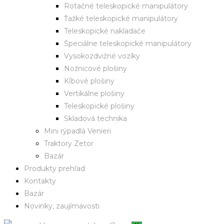
Rotačné teleskopické manipulátory
Ťažké teleskopické manipulátory
Teleskopické nakladače
Špeciálne teleskopické manipulátory
Vysokozdvižné vozíky
Nožnicové plošiny
Kĺbové plošiny
Vertikálne plošiny
Teleskopické plošiny
Skladová technika
Mini rýpadlá Venieri
Traktory Zetor
Bazár
Produkty prehľad
Kontakty
Bazár
Novinky, zaujímavosti