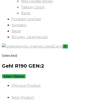
Mini rýpadlá Venieri
Traktory Zetor
Bazár
Produkty prehľad
Kontakty
Bazár
Novinky, zaujímavosti
X
Selected:
Gehl R190 GEN:2
Select Options
Previous Product
Next Product