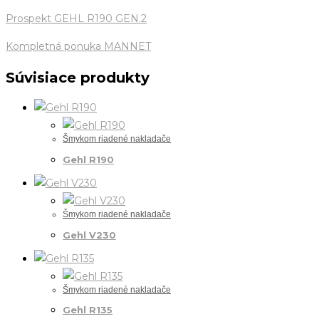
Prospekt GEHL R190 GEN.2
Kompletná ponuka MANNET
Súvisiace produkty
Šmykom riadené nakladače
Gehl R190
Šmykom riadené nakladače
Gehl V230
Šmykom riadené nakladače
Gehl R135