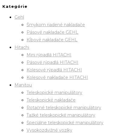
Kategórie
Gehl
Šmykom riadené nakladače
Pásové nakladače GEHL
Kĺbové nakladače GEHL
Hitachi
Mini rýpadlá HITACHI
Pásové rýpadlá HITACHI
Kolesové rýpadlá HITACHI
Kolesové nakladače HITACHI
Manitou
Teleskopické manipulátory
Teleskopické nakladače
Rotačné teleskopické manipulátory
Ťažké teleskopické manipulátory
Špeciálne teleskopické manipulátory
Vysokozdvižné vozíky