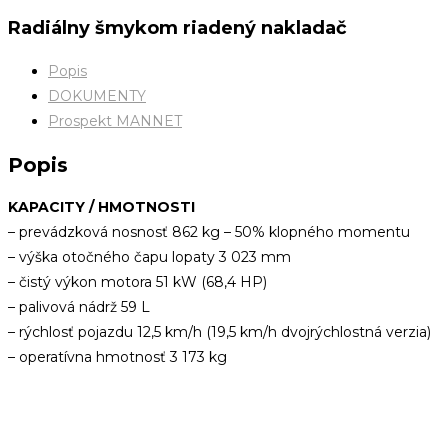
Radiálny šmykom riadený nakladač
Popis
DOKUMENTY
Prospekt MANNET
Popis
KAPACITY / HMOTNOSTI
– prevádzková nosnosť 862 kg – 50% klopného momentu
– výška otočného čapu lopaty 3 023 mm
– čistý výkon motora 51 kW (68,4 HP)
– palivová nádrž 59 L
– rýchlosť pojazdu 12,5 km/h (19,5 km/h dvojrýchlostná verzia)
– operatívna hmotnosť 3 173 kg