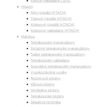
Kĺbové nakladače GEHL
Hitachi
Mini rýpadlá HITACHI
Pásové rýpadlá HITACHI
Kolesové rýpadlá HITACHI
Kolesové nakladače HITACHI
Manitou
Teleskopické manipulátory
Rotačné teleskopické manipulátory
Ťažké teleskopické manipulátory
Teleskopické nakladače
Špeciálne teleskopické manipulátory
Vysokozdvižné vozíky
Nožnicové plošiny
Kĺbové plošiny
Vertikálne plošiny
Teleskopické plošiny
Skladová technika