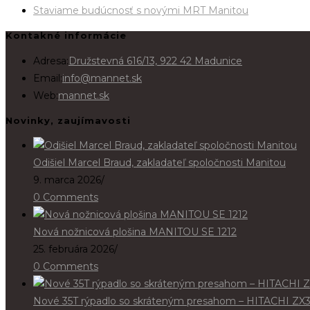
Staviame budúcnosť s novými MRT Manitou
Kontakné informácie
Adresa:
Družstevná 616/13, 922 42 Madunice
Email:
info@mannet.sk
Web:
mannet.sk
Novinky, zaujímavosti
Odišiel Marcel Braud, zakladateľ spoločnosti Manitou
9. marca 2026
/
0 Comments
Nová nožnicová plošina MANITOU SE 1212
25. februára 2026
/
0 Comments
Nové 35T rýpadlo so skráteným presahom – HITACHI ZX