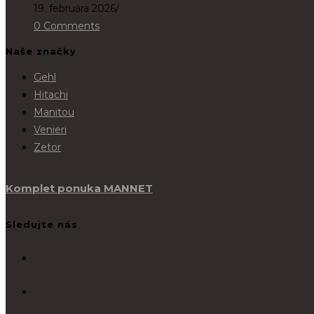
19. februára 2026
/
0 Comments
Naše značky
Gehl
Hitachi
Manitou
Venieri
Zetor
Komplet ponuka MANNET
Sledujte nás