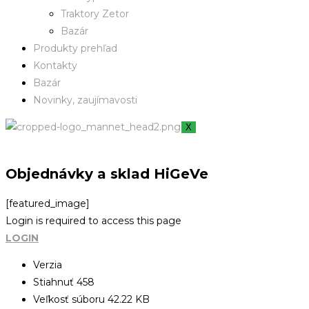
Traktory Zetor
Bazár
Produkty prehľad
Kontakty
Bazár
Novinky, zaujímavosti
X
Objednávky a sklad HiGeVe
[featured_image]
Login is required to access this page
LOGIN
Verzia
Stiahnuť
458
Veľkosť súboru
42.22 KB