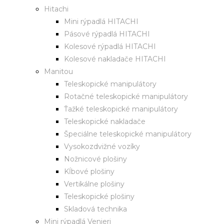
Hitachi
Mini rýpadlá HITACHI
Pásové rýpadlá HITACHI
Kolesové rýpadlá HITACHI
Kolesové nakladače HITACHI
Manitou
Teleskopické manipulátory
Rotačné teleskopické manipulátory
Ťažké teleskopické manipulátory
Teleskopické nakladače
Špeciálne teleskopické manipulátory
Vysokozdvižné vozíky
Nožnicové plošiny
Kĺbové plošiny
Vertikálne plošiny
Teleskopické plošiny
Skladová technika
Mini rýpadlá Venieri