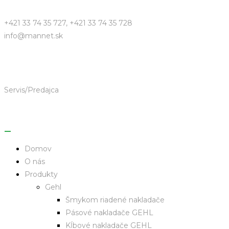
+421 33 74 35 727, +421 33 74 35 728
info@mannet.sk
Servis/Predajca
Domov
O nás
Produkty
Gehl
Šmykom riadené nakladače
Pásové nakladače GEHL
Kĺbové nakladače GEHL