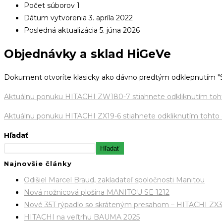
Počet súborov
1
Dátum vytvorenia
3. apríla 2022
Posledná aktualizácia
5. júna 2026
Objednávky a sklad HiGeVe
Dokument otvoríte klasicky ako dávno predtým odklepnutím "
Aktuálnu ponuku HITACHI ZW180-7 stiahnete odkliknutím toh
Aktuálnu ponuku HITACHI ZX19-6 stiahnete odkliknutím tohto
Hľadať
Hľadať
Najnovšie články
Odišiel Marcel Braud, zakladateľ spoločnosti Manitou
Nová nožnicová plošina MANITOU SE 1212
Nové 35T rýpadlo so skráteným presahom – HITACHI ZX
HITACHI na veľtrhu BAUMA 2025