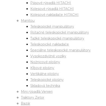
Pásové rýpadlá HITACHI
Kolesové rýpadlá HITACHI
Kolesové nakladače HITACHI
Manitou
Teleskopické manipulátory
Rotačné teleskopické manipulátory
Ťažké teleskopické manipulátory
Teleskopické nakladače
Špeciálne teleskopické manipulátory
Vysokozdvižné vozíky
Nožnicové plošiny
Kĺbové plošiny
Vertikálne plošiny
Teleskopické plošiny
Skladová technika
Mini rýpadlá Venieri
Traktory Zetor
Bazár