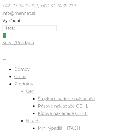
Skip
+421 33 74 35 727, +421 33 74 35 728
to
info@mannet.sk
content
Vyhľadať
Servis/Predajca
Domov
O nás
Produkty
Gehl
Šmykom riadené nakladače
Pásové nakladače GEHL
Kĺbové nakladače GEHL
Hitachi
Mini rýpadlá HITACHI