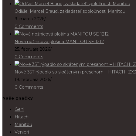
Odišiel Marcel Braud, zakladateľ spoločnosti Manitou
9. marca 2026
/
0 Comments
Nová nožnicová plošina MANITOU SE 1212
25. februára 2026
/
0 Comments
Nové 35T rýpadlo so skráteným presahom – HITACHI ZX
19. februára 2026
/
0 Comments
Naše značky
Gehl
Hitachi
Manitou
Venieri