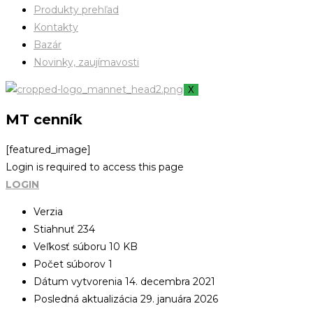
Produkty prehľad
Kontakty
Bazár
Novinky, zaujímavosti
X
MT cenník
[featured_image]
Login is required to access this page
LOGIN
Verzia
Stiahnuť
234
Veľkosť súboru
10 KB
Počet súborov
1
Dátum vytvorenia
14. decembra 2021
Posledná aktualizácia
29. januára 2026