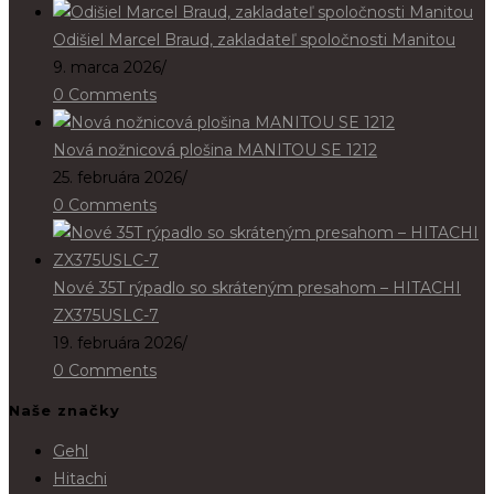
Odišiel Marcel Braud, zakladateľ spoločnosti Manitou
9. marca 2026
/
0 Comments
Nová nožnicová plošina MANITOU SE 1212
25. februára 2026
/
0 Comments
Nové 35T rýpadlo so skráteným presahom – HITACHI
ZX375USLC-7
19. februára 2026
/
0 Comments
Naše značky
Gehl
Hitachi