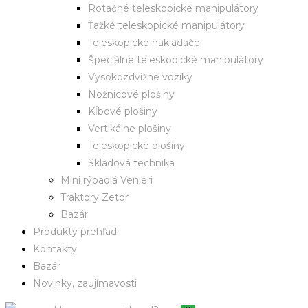
Rotačné teleskopické manipulátory
Ťažké teleskopické manipulátory
Teleskopické nakladače
Špeciálne teleskopické manipulátory
Vysokozdvižné vozíky
Nožnicové plošiny
Kĺbové plošiny
Vertikálne plošiny
Teleskopické plošiny
Skladová technika
Mini rýpadlá Venieri
Traktory Zetor
Bazár
Produkty prehľad
Kontakty
Bazár
Novinky, zaujímavosti