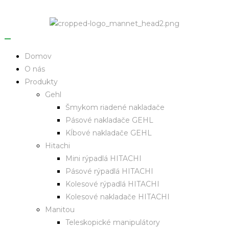
Domov
O nás
Produkty
Gehl
Šmykom riadené nakladače
Pásové nakladače GEHL
Kĺbové nakladače GEHL
Hitachi
Mini rýpadlá HITACHI
Pásové rýpadlá HITACHI
Kolesové rýpadlá HITACHI
Kolesové nakladače HITACHI
Manitou
Teleskopické manipulátory