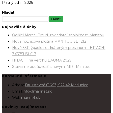
Platný od 1.1.2025.
Hľadať
Hľadať
Najnovšie články
Odišiel Marcel Braud, zakladateľ spoločnosti Manitou
Nová nožnicová plošina MANITOU SE 1212
Nové 35T rýpadlo so skráteným presahom – HITACHI
ZX375USLC-7
HITACHI na veľtrhu BAUMA 2025
Staviame budúcnosť s novými MRT Manitou
Kontakné informácie
Adresa:
Družstevná 616/13, 922 42 Madunice
Email:
info@mannet.sk
Web:
mannet.sk
Novinky, zaujímavosti