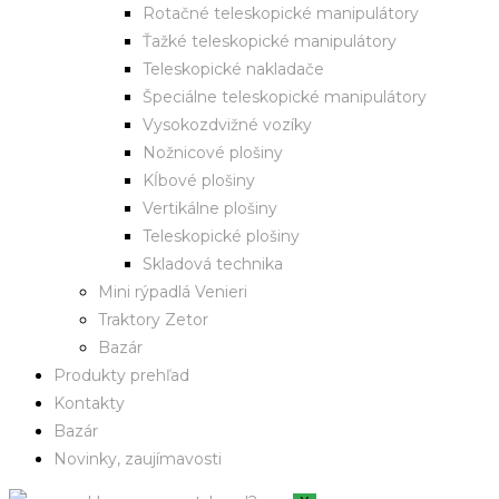
Rotačné teleskopické manipulátory
Ťažké teleskopické manipulátory
Teleskopické nakladače
Špeciálne teleskopické manipulátory
Vysokozdvižné vozíky
Nožnicové plošiny
Kĺbové plošiny
Vertikálne plošiny
Teleskopické plošiny
Skladová technika
Mini rýpadlá Venieri
Traktory Zetor
Bazár
Produkty prehľad
Kontakty
Bazár
Novinky, zaujímavosti