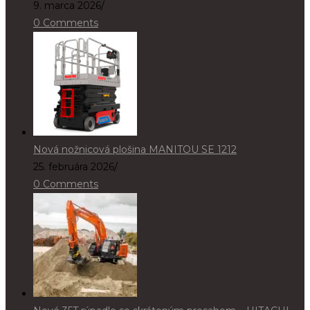
9. marca 2026
/
0 Comments
Nová nožnicová plošina MANITOU SE 1212
25. februára 2026
/
0 Comments