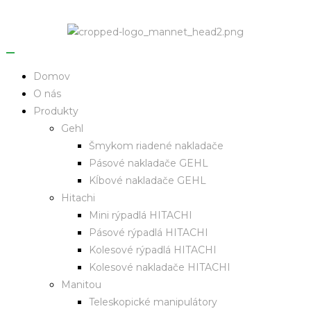
Domov
O nás
Produkty
Gehl
Šmykom riadené nakladače
Pásové nakladače GEHL
Kĺbové nakladače GEHL
Hitachi
Mini rýpadlá HITACHI
Pásové rýpadlá HITACHI
Kolesové rýpadlá HITACHI
Kolesové nakladače HITACHI
Manitou
Teleskopické manipulátory