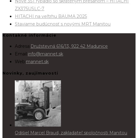
Nové 35T rýpadlo so skráteným presahom – HITACHI
ZX375USLC-7
HITACHI na veľtrhu BAUMA 2025
Staviame budúcnosť s novými MRT Manitou
Kontakné informácie
Adresa:
Družstevná 616/13, 922 42 Madunice
Email:
info@mannet.sk
Web:
mannet.sk
Novinky, zaujímavosti
Odišiel Marcel Braud, zakladateľ spoločnosti Manitou