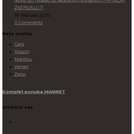
Nové 35T rýpadlo so skráteným presahom – HITACHI
ZX375USLC-7
19. februára 2026
/
0 Comments
Naše značky
Gehl
Hitachi
Manitou
Venieri
Zetor
Komplet ponuka MANNET
Sledujte nás