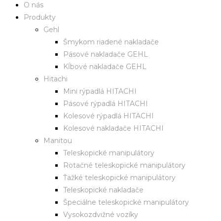
O nás
Produkty
Gehl
Šmykom riadené nakladače
Pásové nakladače GEHL
Kĺbové nakladače GEHL
Hitachi
Mini rýpadlá HITACHI
Pásové rýpadlá HITACHI
Kolesové rýpadlá HITACHI
Kolesové nakladače HITACHI
Manitou
Teleskopické manipulátory
Rotačné teleskopické manipulátory
Ťažké teleskopické manipulátory
Teleskopické nakladače
Špeciálne teleskopické manipulátory
Vysokozdvižné vozíky