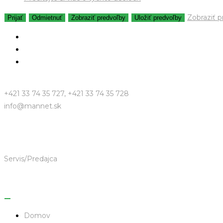
Zobraziť 
Prijať
Odmietnuť
Zobraziť predvoľby
Uložiť predvoľby
+421 33 74 35 727, +421 33 74 35 728
info@mannet.sk
Servis/Predajca
Domov