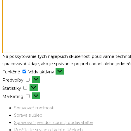
Na poskytovanie tých najlepších skúseností používame technoló
spracovávať údaje, ako je správanie pri prehliadaní alebo jedine
Funkčné
Vždy aktívny
Predvoľby
Štatistiky
Marketing
Spravovať možnosti
Správa služieb
Spravovať {vendor_count} dodávateľov
Prečítajte si viac o týchto účeloch