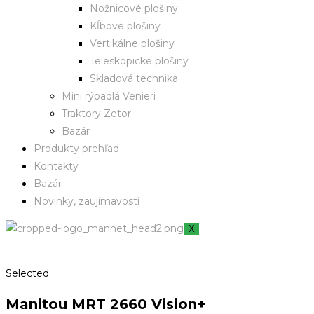
Nožnicové plošiny
Kĺbové plošiny
Vertikálne plošiny
Teleskopické plošiny
Skladová technika
Mini rýpadlá Venieri
Traktory Zetor
Bazár
Produkty prehľad
Kontakty
Bazár
Novinky, zaujímavosti
X
Selected:
Manitou MRT 2660 Vision+