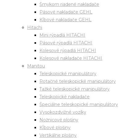
Šmykom riadené nakladače
Pásové nakladače GEHL
Kĺbové nakladače GEHL
Hitachi
Mini rýpadlá HITACHI
Pásové rýpadlá HITACHI
Kolesové rýpadlá HITACHI
Kolesové nakladače HITACHI
Manitou
Teleskopické manipulátory
Rotačné teleskopické manipulátory
Ťažké teleskopické manipulátory
Teleskopické nakladače
Špeciálne teleskopické manipulátory
Vysokozdvižné vozíky
Nožnicové plošiny
Kĺbové plošiny
Vertikálne plošiny