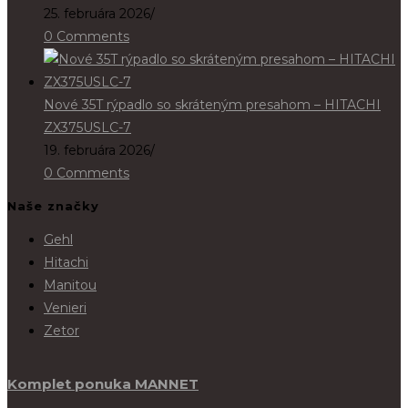
25. februára 2026
/
0 Comments
Nové 35T rýpadlo so skráteným presahom – HITACHI
ZX375USLC-7
19. februára 2026
/
0 Comments
Naše značky
Gehl
Hitachi
Manitou
Venieri
Zetor
Komplet ponuka MANNET