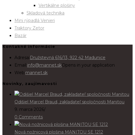
Vertikálne plošiny
Skladová technika
Mini rýpadlá Venieri
Traktory Zetor
Bazár
Kontakné informácie
Adresa:
Družstevná 616/13, 922 42 Madunice
Email:
info@mannet.sk
Opens in your application
Web:
mannet.sk
Novinky, zaujímavosti
Odišiel Marcel Braud, zakladateľ spoločnosti Manitou
9. marca 2026
/
0 Comments
Nová nožnicová plošina MANITOU SE 1212