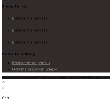
Sledujte nás
Opens in a new tab
Opens in a new tab
Opens in a new tab
Dôležité odkazy
Prihlásenie do portálu
Ochrana osobných údajov
© Copyright - OceanWP Theme by Nick designed for MANNET spol. s r.o.
×
Cart