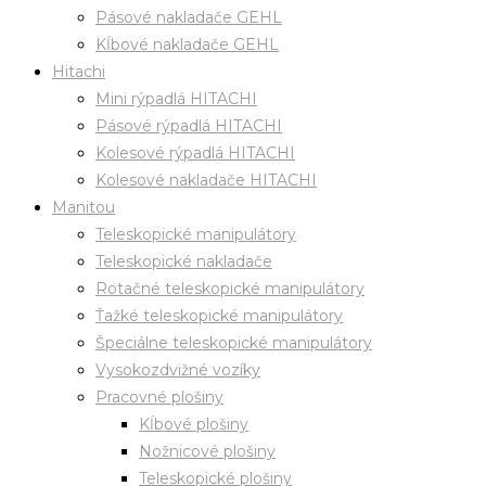
Pásové nakladače GEHL
Kĺbové nakladače GEHL
Hitachi
Mini rýpadlá HITACHI
Pásové rýpadlá HITACHI
Kolesové rýpadlá HITACHI
Kolesové nakladače HITACHI
Manitou
Teleskopické manipulátory
Teleskopické nakladače
Rotačné teleskopické manipulátory
Ťažké teleskopické manipulátory
Špeciálne teleskopické manipulátory
Vysokozdvižné vozíky
Pracovné plošiny
Kĺbové plošiny
Nožnicové plošiny
Teleskopické plošiny