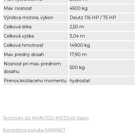
Max. nosnosť
4500 kg
Výrobca motora, výkon
Deutz 116 HP / 75 HP
Celková šírka
2,50 m
Celková výška
3,04 m
Celková hmotnosť
14900 kg
Max. predný dosah
17,90 m
Nosnosť pri max. prednom
500 kg
dosahu
Prenos krútiaceho momentu
hydrostat
Technický list MANITOU MRT2145 Vision
Kompletná ponuka MANNET