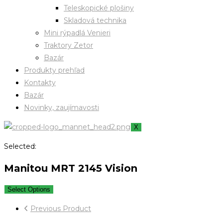
Teleskopické plošiny
Skladová technika
Mini rýpadlá Venieri
Traktory Zetor
Bazár
Produkty prehľad
Kontakty
Bazár
Novinky, zaujímavosti
X
Selected:
Manitou MRT 2145 Vision
Select Options
Previous Product