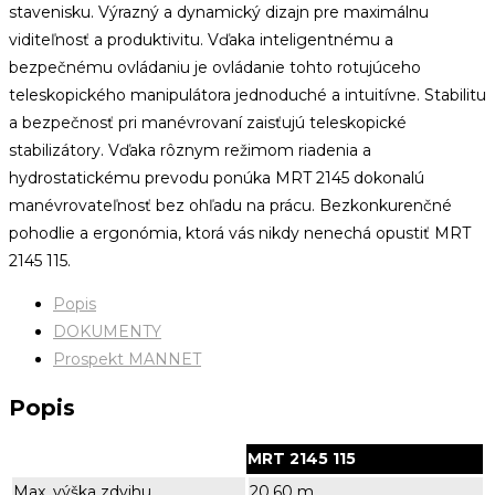
stavenisku.
Výrazný a dynamický dizajn pre maximálnu
viditeľnosť a produktivitu.
Vďaka inteligentnému a
bezpečnému ovládaniu je ovládanie tohto rotujúceho
teleskopického manipulátora jednoduché a intuitívne.
Stabilitu
a bezpečnosť pri manévrovaní zaisťujú teleskopické
stabilizátory.
Vďaka rôznym režimom riadenia a
hydrostatickému prevodu ponúka MRT 2145 dokonalú
manévrovateľnosť bez ohľadu na prácu.
Bezkonkurenčné
pohodlie a ergonómia, ktorá vás nikdy nenechá opustiť MRT
2145 115.
Popis
DOKUMENTY
Prospekt MANNET
Popis
MRT 2145 115
Max. výška zdvihu
20,60 m