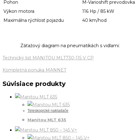
Pohon
M-Varioshift prevodovka
Výkon motora
116 Hp / 85 kW
Maximálna rýchlosť pojazdu
40 km/hod
Záťažový diagram na pneumatikách s vidlami:
Technický list MANITOU MLT730-115 V CP
Kompletná ponuka MANNET
Súvisiace produkty
Teleskopické nakladače
Manitou MLT 635