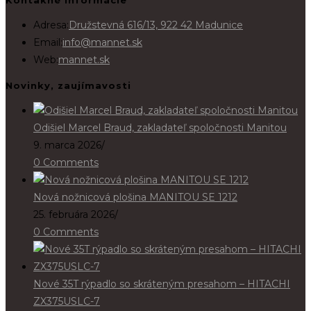
Adresa:
Družstevná 616/13, 922 42 Madunice
Opens
Email:
info@mannet.sk
in
Web:
mannet.sk
your
Novinky, zaujímavosti
application
Odišiel Marcel Braud, zakladateľ spoločnosti Manitou
9. marca 2026
/
0 Comments
Nová nožnicová plošina MANITOU SE 1212
25. februára 2026
/
0 Comments
Nové 35T rýpadlo so skráteným presahom – HITACHI
ZX375USLC-7