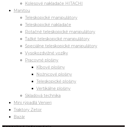
Kolesové nakladače HITACHI
Manitou
Teleskopické manipulátory
Teleskopické nakladače
Rotačné teleskopické manipulátory
Ťažké teleskopické manipulátory
Špeciálne teleskopické manipulátory
Vysokozdvižné vozíky
Pracovné plošiny
Kĺbové plošiny
Nožnicové plošiny
Teleskopické plošiny
Vertikálne plošiny
Skladová technika
Mini rýpadlá Venieri
Traktory Zetor
Bazár
Kontakné informácie