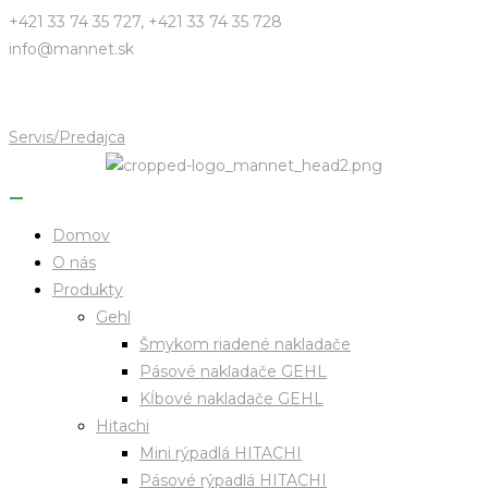
Skip
+421 33 74 35 727, +421 33 74 35 728
to
info@mannet.sk
content
Servis/Predajca
Domov
O nás
Produkty
Gehl
Šmykom riadené nakladače
Pásové nakladače GEHL
Kĺbové nakladače GEHL
Hitachi
Mini rýpadlá HITACHI
Pásové rýpadlá HITACHI