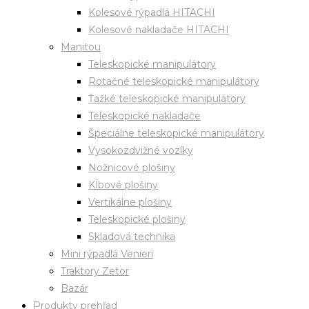
Kolesové rýpadlá HITACHI
Kolesové nakladače HITACHI
Manitou
Teleskopické manipulátory
Rotačné teleskopické manipulátory
Ťažké teleskopické manipulátory
Teleskopické nakladače
Špeciálne teleskopické manipulátory
Vysokozdvižné vozíky
Nožnicové plošiny
Kĺbové plošiny
Vertikálne plošiny
Teleskopické plošiny
Skladová technika
Mini rýpadlá Venieri
Traktory Zetor
Bazár
Produkty prehľad