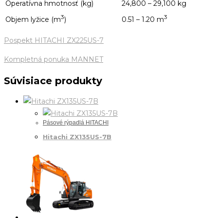
Operatívna hmotnosť (kg)
24,800 – 29,100 kg
3
3
Objem lyžice (m
)
0.51 – 1.20 m
Pospekt HITACHI ZX225US-7
Kompletná ponuka MANNET
Súvisiace produkty
Pásové rýpadlá HITACHI
Hitachi ZX135US-7B