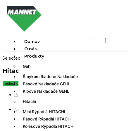
Domov
O nás
Produkty
Selected:
Gehl
Hitachi ZX225US-7
Šmykom Riadené Nakladače
Pásové Nakladače GEHL
Select Options
Kĺbové Nakladače GEHL
Previous Product
Hitachi
Next Product
Mini Rýpadlá HITACHI
Pásové Rýpadlá HITACHI
Kolesové Rýpadlá HITACHI