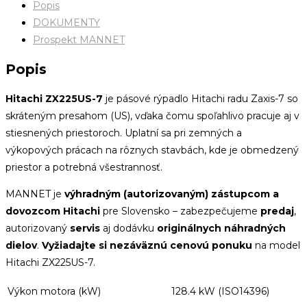
Popis
DOKUMENTY
Prospekt MANNET
Popis
Hitachi ZX225US-7
je pásové rýpadlo Hitachi radu Zaxis-7 so
skráteným presahom (US), vďaka čomu spoľahlivo pracuje aj v
stiesnených priestoroch. Uplatní sa pri zemných a
výkopových prácach na rôznych stavbách, kde je obmedzený
priestor a potrebná všestrannosť.
MANNET je
výhradným (autorizovaným) zástupcom a
dovozcom Hitachi
pre Slovensko – zabezpečujeme
predaj
,
autorizovaný
servis
aj dodávku
originálnych náhradných
dielov
.
Vyžiadajte si nezáväznú cenovú ponuku
na model
Hitachi ZX225US-7.
Výkon motora (kW)
128.4 kW (ISO14396)