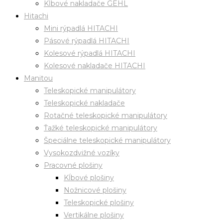
Kĺbové nakladače GEHL
Hitachi
Mini rýpadlá HITACHI
Pásové rýpadlá HITACHI
Kolesové rýpadlá HITACHI
Kolesové nakladače HITACHI
Manitou
Teleskopické manipulátory
Teleskopické nakladače
Rotačné teleskopické manipulátory
Ťažké teleskopické manipulátory
Špeciálne teleskopické manipulátory
Vysokozdvižné vozíky
Pracovné plošiny
Kĺbové plošiny
Nožnicové plošiny
Teleskopické plošiny
Vertikálne plošiny