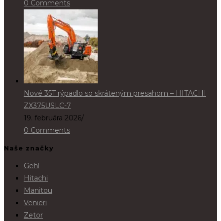
0 Comments
Nové 35T rýpadlo so skráteným presahom – HITACHI
ZX375USLC-7
19. februára 2026
/
0 Comments
Naše značky
Gehl
Hitachi
Manitou
Venieri
Zetor