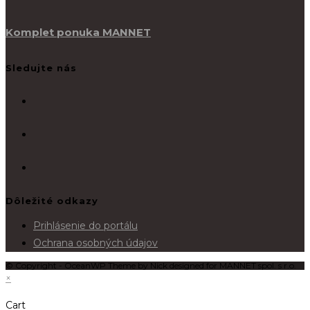
Komplet ponuka MANNET
Sledujte nás
Dôležité odkazy
Prihlásenie do portálu
Ochrana osobných údajov
© Copyright - OceanWP Theme by Nick designed for MANNET spol. s r.o.
×
Cart