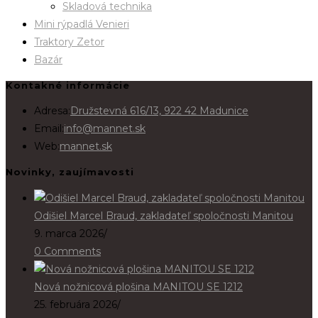
Skladová technika
Mini rýpadlá Venieri
Traktory Zetor
Bazár
Kontakné informácie
Adresa:
Družstevná 616/13, 922 42 Madunice
Email:
info@mannet.sk
Web:
mannet.sk
Novinky, zaujímavosti
Odišiel Marcel Braud, zakladateľ spoločnosti Manitou
9. marca 2026
/
0 Comments
Nová nožnicová plošina MANITOU SE 1212
25. februára 2026
/