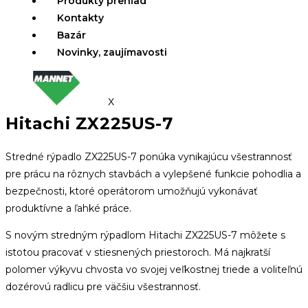
Produkty prehľad
Kontakty
Bazár
Novinky, zaujímavosti
X
Hitachi ZX225US-7
Stredné rýpadlo ZX225US-7 ponúka vynikajúcu všestrannosť
pre prácu na rôznych stavbách a vylepšené funkcie pohodlia a
bezpečnosti, ktoré operátorom umožňujú vykonávať
produktívne a ľahké práce.
S novým stredným rýpadlom Hitachi ZX225US-7 môžete s
istotou pracovať v stiesnených priestoroch.
Má najkratší
polomer výkyvu chvosta vo svojej veľkostnej triede a voliteľnú
dozérovú radlicu pre väčšiu všestrannosť.