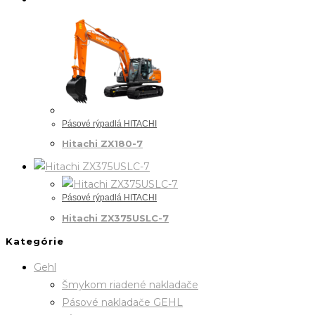
Pásové rýpadlá HITACHI
Hitachi ZX180-7
Pásové rýpadlá HITACHI
Hitachi ZX375USLC-7
Kategórie
Gehl
Šmykom riadené nakladače
Pásové nakladače GEHL