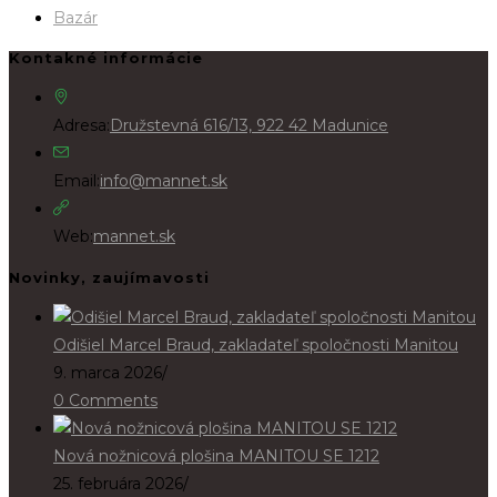
Bazár
Kontakné informácie
Adresa:
Družstevná 616/13, 922 42 Madunice
Email:
info@mannet.sk
Web:
mannet.sk
Novinky, zaujímavosti
Odišiel Marcel Braud, zakladateľ spoločnosti Manitou
9. marca 2026
/
0 Comments
Nová nožnicová plošina MANITOU SE 1212
25. februára 2026
/