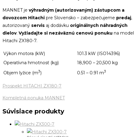
MANNET je
výhradným (autorizovaným) zástupcom a
dovozcom Hitachi
pre Slovensko – zabezpečujeme
predaj
,
autorizovaný
servis
aj dodávku
originálnych náhradných
dielov
.
Vyžiadajte si nezáväznú cenovú ponuku
na model
Hitachi ZX180-7.
Výkon motora (kW)
101.3 kW (ISO14396)
Operatívna hmotnosť (kg)
18,900 – 20,500 kg
3
3
Objem lyžice (m
)
0.51 – 0.91 m
Prospekt HITACHI ZX180-7
Kompletná ponuka MANNET
Súvisiace produkty