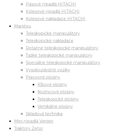
Pásové rýpadlá HITACHI
Kolesové rýpadlá HITACHI
Kolesové nakladače HITACHI
Manitou
Teleskopické manipulátory
Teleskopické nakladače
Rotačné teleskopické manipulátory
Ťažké teleskopické manipulátory
Špeciálne teleskopické manipulátory
Vysokozdvižné vozíky
Pracovné plošiny
Kĺbové plošiny
Nožnicové plošiny
Teleskopické plošiny
Vertikálne plošiny
Skladová technika
Mini rýpadlá Venieri
Traktory Zetor