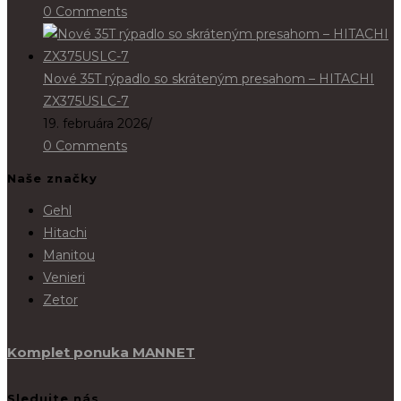
0 Comments
Nové 35T rýpadlo so skráteným presahom – HITACHI
ZX375USLC-7
19. februára 2026
/
0 Comments
Naše značky
Gehl
Hitachi
Manitou
Venieri
Zetor
Komplet ponuka MANNET
Sledujte nás