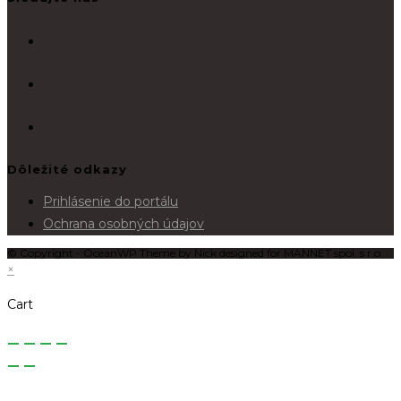
Dôležité odkazy
Prihlásenie do portálu
Ochrana osobných údajov
© Copyright - OceanWP Theme by Nick designed for MANNET spol. s r.o.
×
Cart