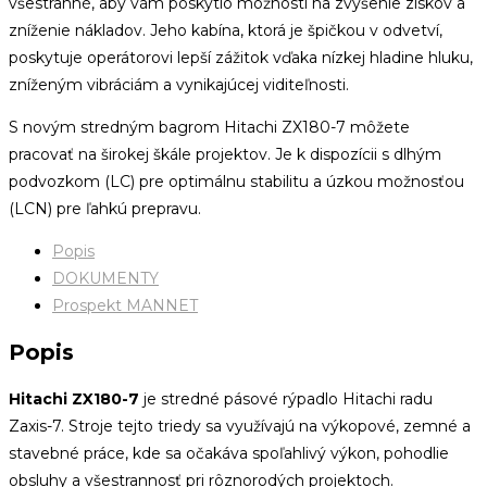
všestranné, aby vám poskytlo možnosti na zvýšenie ziskov a
zníženie nákladov.
Jeho kabína, ktorá je špičkou v odvetví,
poskytuje operátorovi lepší zážitok vďaka nízkej hladine hluku,
zníženým vibráciám a vynikajúcej viditeľnosti.
S novým stredným bagrom Hitachi ZX180-7 môžete
pracovať na širokej škále projektov.
Je k dispozícii s dlhým
podvozkom (LC) pre optimálnu stabilitu a úzkou možnosťou
(LCN) pre ľahkú prepravu.
Popis
DOKUMENTY
Prospekt MANNET
Popis
Hitachi ZX180-7
je stredné pásové rýpadlo Hitachi radu
Zaxis-7. Stroje tejto triedy sa využívajú na výkopové, zemné a
stavebné práce, kde sa očakáva spoľahlivý výkon, pohodlie
obsluhy a všestrannosť pri rôznorodých projektoch.