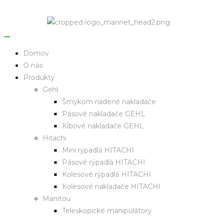
Domov
O nás
Produkty
Gehl
Šmykom riadené nakladače
Pásové nakladače GEHL
Kĺbové nakladače GEHL
Hitachi
Mini rýpadlá HITACHI
Pásové rýpadlá HITACHI
Kolesové rýpadlá HITACHI
Kolesové nakladače HITACHI
Manitou
Teleskopické manipulátory