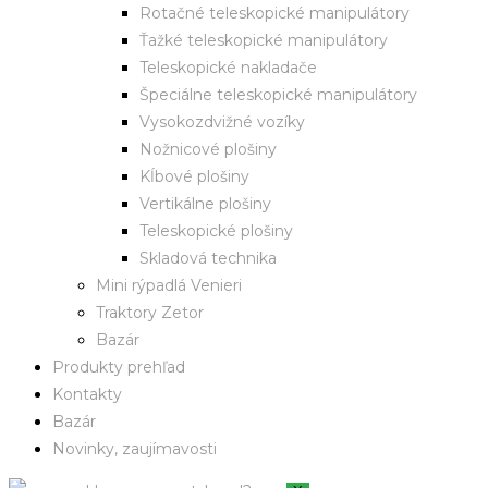
Rotačné teleskopické manipulátory
Ťažké teleskopické manipulátory
Teleskopické nakladače
Špeciálne teleskopické manipulátory
Vysokozdvižné vozíky
Nožnicové plošiny
Kĺbové plošiny
Vertikálne plošiny
Teleskopické plošiny
Skladová technika
Mini rýpadlá Venieri
Traktory Zetor
Bazár
Produkty prehľad
Kontakty
Bazár
Novinky, zaujímavosti