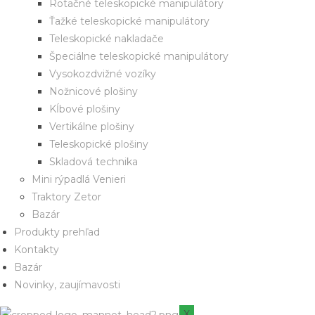
Rotačné teleskopické manipulátory
Ťažké teleskopické manipulátory
Teleskopické nakladače
Špeciálne teleskopické manipulátory
Vysokozdvižné vozíky
Nožnicové plošiny
Kĺbové plošiny
Vertikálne plošiny
Teleskopické plošiny
Skladová technika
Mini rýpadlá Venieri
Traktory Zetor
Bazár
Produkty prehľad
Kontakty
Bazár
Novinky, zaujímavosti
X