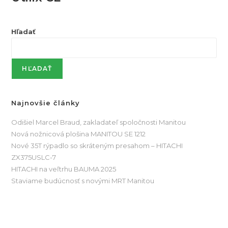
Hľadať
HĽADAŤ
Najnovšie články
Odišiel Marcel Braud, zakladateľ spoločnosti Manitou
Nová nožnicová plošina MANITOU SE 1212
Nové 35T rýpadlo so skráteným presahom – HITACHI
ZX375USLC-7
HITACHI na veľtrhu BAUMA 2025
Staviame budúcnosť s novými MRT Manitou