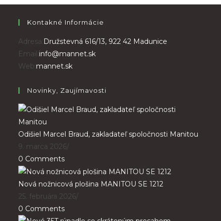
Kontakné Informácie
Adresa:
Družstevná 616/13, 922 42 Madunice
Email:
info@mannet.sk
Web:
mannet.sk
Novinky, Zaujímavosti
Odišiel Marcel Braud, zakladateľ spoločnosti Manitou
9. marca 2026
/
0 Comments
Nová nožnicová plošina MANITOU SE 1212
25. februára 2026
/
0 Comments