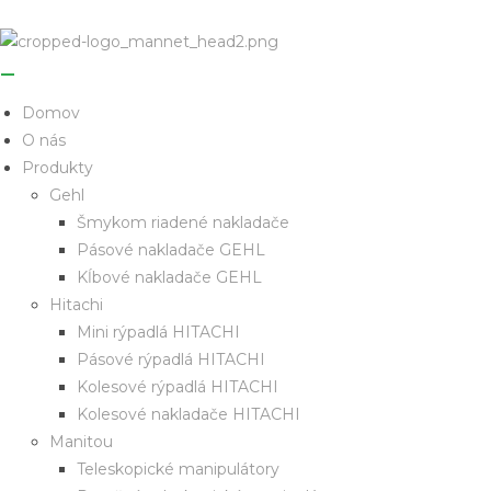
Domov
O nás
Produkty
Gehl
Šmykom riadené nakladače
Pásové nakladače GEHL
Kĺbové nakladače GEHL
Hitachi
Mini rýpadlá HITACHI
Pásové rýpadlá HITACHI
Kolesové rýpadlá HITACHI
Kolesové nakladače HITACHI
Manitou
Teleskopické manipulátory