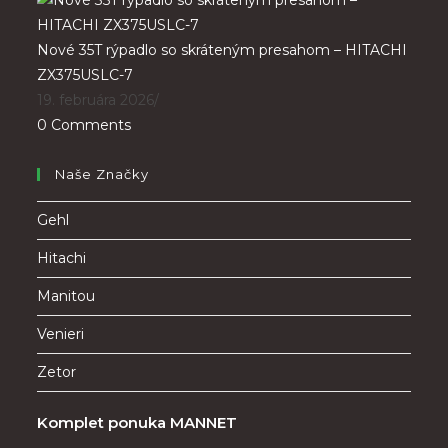
Nové 35T rýpadlo so skráteným presahom – HITACHI
ZX375USLC-7
19. februára 2026
/
0 Comments
Naše Značky
Gehl
Hitachi
Manitou
Venieri
Zetor
Komplet ponuka MANNET