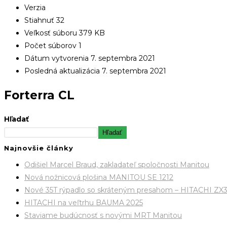
Verzia
Stiahnuť
32
Veľkosť súboru
379 KB
Počet súborov
1
Dátum vytvorenia
7. septembra 2021
Posledná aktualizácia
7. septembra 2021
Forterra CL
Hľadať
Hľadať
Najnovšie články
Odišiel Marcel Braud, zakladateľ spoločnosti Manitou
Nová nožnicová plošina MANITOU SE 1212
Nové 35T rýpadlo so skráteným presahom – HITACHI ZX
HITACHI na veľtrhu BAUMA 2025
Staviame budúcnosť s novými MRT Manitou