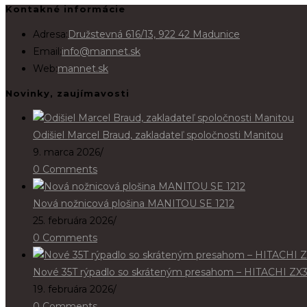
Kontakné informácie
Adresa:
Družstevná 616/13, 922 42 Madunice
Email:
info@mannet.sk
Web:
mannet.sk
Novinky, zaujímavosti
Odišiel Marcel Braud, zakladateľ spoločnosti Manitou
9. marca 2026
/
0 Comments
Nová nožnicová plošina MANITOU SE 1212
25. februára 2026
/
0 Comments
Nové 35T rýpadlo so skráteným presahom – HITACHI ZX
19. februára 2026
/
0 Comments