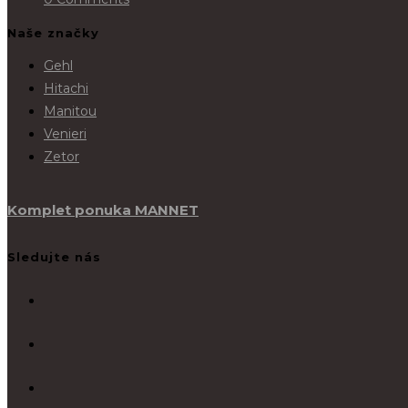
Naše značky
Gehl
Hitachi
Manitou
Venieri
Zetor
Komplet ponuka MANNET
Sledujte nás