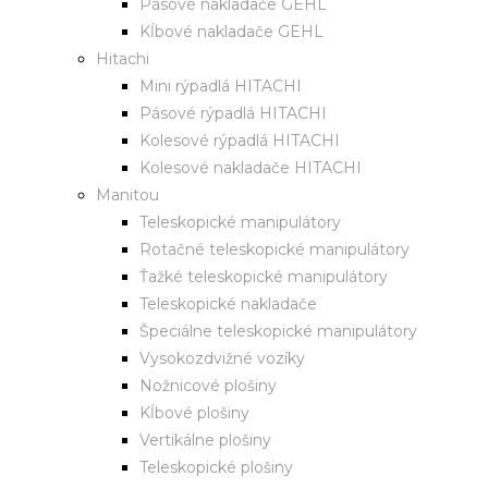
Pásové nakladače GEHL
Kĺbové nakladače GEHL
Hitachi
Mini rýpadlá HITACHI
Pásové rýpadlá HITACHI
Kolesové rýpadlá HITACHI
Kolesové nakladače HITACHI
Manitou
Teleskopické manipulátory
Rotačné teleskopické manipulátory
Ťažké teleskopické manipulátory
Teleskopické nakladače
Špeciálne teleskopické manipulátory
Vysokozdvižné vozíky
Nožnicové plošiny
Kĺbové plošiny
Vertikálne plošiny
Teleskopické plošiny