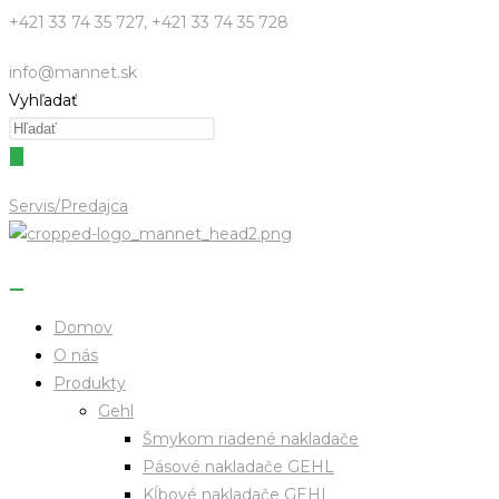
Skip
+421 33 74 35 727, +421 33 74 35 728
to
info@mannet.sk
content
Vyhľadať
Servis/Predajca
Domov
O nás
Produkty
Gehl
Šmykom riadené nakladače
Pásové nakladače GEHL
Kĺbové nakladače GEHL