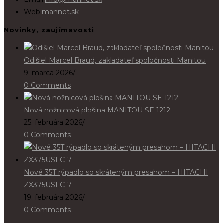
in
Web:
mannet.sk
your
Novinky, zaujímavosti
application
Odišiel Marcel Braud, zakladateľ spoločnosti Manitou
9. marca 2026
/
0 Comments
Nová nožnicová plošina MANITOU SE 1212
25. februára 2026
/
0 Comments
Nové 35T rýpadlo so skráteným presahom – HITACHI
ZX375USLC-7
19. februára 2026
/
0 Comments