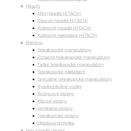
Hitachi
Mini rýpadlá HITACHI
Pásové rýpadlá HITACHI
Kolesové rýpadlá HITACHI
Kolesové nakladače HITACHI
Manitou
Teleskopické manipulátory
Rotačné teleskopické manipulátory
Ťažké teleskopické manipulátory
Teleskopické nakladače
Špeciálne teleskopické manipulátory
Vysokozdvižné vozíky
Nožnicové plošiny
Kĺbové plošiny
Vertikálne plošiny
Teleskopické plošiny
Skladová technika
Mini rýpadlá Venieri