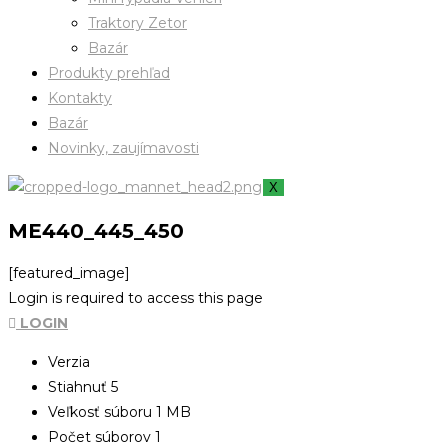
Traktory Zetor
Bazár
Produkty prehľad
Kontakty
Bazár
Novinky, zaujímavosti
X
ME440_445_450
[featured_image]
Login is required to access this page
LOGIN
Verzia
Stiahnuť
5
Veľkosť súboru
1 MB
Počet súborov
1