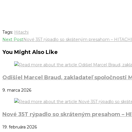
Tags
:
Hitachi
Next Post
Nové 35T rýpadlo so skráteným presahom – HITACH
You Might Also Like
Odišiel Marcel Braud, zakladateľ spoločnosti 
9. marca 2026
Nové 35T rýpadlo so skráteným presahom – H
19. februára 2026