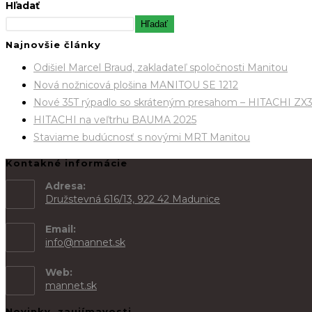
Hľadať
Hľadať
Najnovšie články
Odišiel Marcel Braud, zakladateľ spoločnosti Manitou
Nová nožnicová plošina MANITOU SE 1212
Nové 35T rýpadlo so skráteným presahom – HITACHI ZX
HITACHI na veľtrhu BAUMA 2025
Staviame budúcnosť s novými MRT Manitou
Kontakné informácie
Adresa:
Družstevná 616/13, 922 42 Madunice
Email:
info@mannet.sk
Web:
mannet.sk
Novinky, zaujímavosti