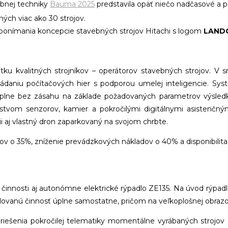
bnej techniky
Bauma 2025
predstavila opäť niečo nadčasové a pr
ých viac ako 30 strojov.
a ponímania koncepcie stavebných strojov Hitachi s logom
LAND
u kvalitných strojníkov – operátorov stavebných strojov. V s
ádaniu počítačových hier s podporou umelej inteligencie. Sy
 úplne bez zásahu na základe požadovaných parametrov výsledku
žstvom senzorov, kamier a pokročilými digitálnymi asistenčný
ii aj vlastný dron zaparkovaný na svojom chrbte.
o 35%, zníženie prevádzkových nákladov o 40% a disponibilita st
činnosti aj autonómne elektrické rýpadlo ZE135. Na úvod rýpadlo k
adovanú činnosť úplne samostatne, pričom na veľkoplošnej obra
riešenia pokročilej telematiky momentálne vyrábaných strojov 