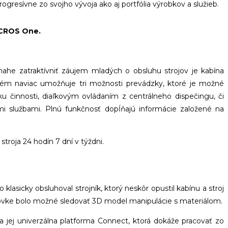
ogresívne zo svojho vývoja ako aj portfólia výrobkov a služieb.
CROS One.
nahe zatraktívniť záujem mladých o obsluhu strojov je kabína
stém naviac umožňuje tri možnosti prevádzky, ktoré je možné
 činnosti, diaľkovým ovládaním z centrálneho dispečingu, či
mi službami. Plnú funkčnosť dopĺňajú informácie založené na
roja 24 hodín 7 dní v týždni.
lasicky obsluhoval strojník, ktorý neskôr opustil kabínu a stroj
zovke bolo možné sledovať 3D model manipulácie s materiálom.
a jej univerzálna platforma Connect, ktorá dokáže pracovať zo