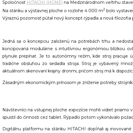
Spoločnosť
HITACHI (HCME)
na Medzinárodnom veľtrhu stave
2
Na stánku a výstavnej ploche o rozlohe 4 000 m
bolo vystaven
Výraznú pozornosť pútal nový koncept rýpadla a nová filozofi
Jedná sa o koncepciu založenú na potrebách trhu a nedostatk
koncipovaná modulárne s intuitívnou ergonómiou blízkou ovl
plynule prepínať. Je to autonómny režim, kde stroj pracuje
tradične obsluhou zo sedadla stroja. Stroj je vybavený mno
aktuálnom skenovaní krajiny dronmi, pričom stroj má k dispozíc
Zásadným ekonomickým prínosom je zníženie potreby strojníkov 
Návštevníci na vstupnej ploche expozície mohli vidieť priamo v 
spustil do činnosti cez tablet. Rýpadlo potom vykonávalo pož
Digitálnu platformu na stánku HITACHI dopĺňali aj inovované 