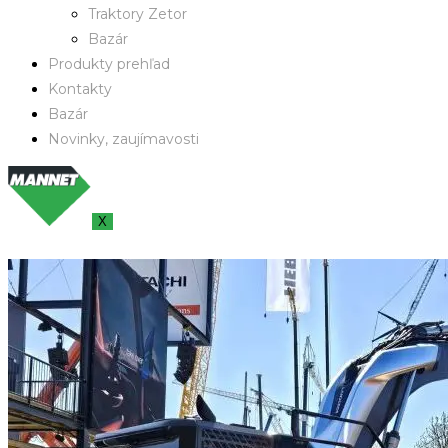
Traktory Zetor
Bazár
Produkty prehľad
Kontakty
Bazár
Novinky, zaujímavosti
X