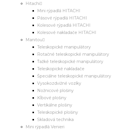
Hitachi
Mini rýpadlá HITACHI
Pásové rýpadlá HITACHI
Kolesové rýpadlá HITACHI
Kolesové nakladače HITACHI
Manitou
Teleskopické manipulátory
Rotačné teleskopické manipulátory
Ťažké teleskopické manipulátory
Teleskopické nakladače
Špeciálne teleskopické manipulátory
Vysokozdvižné vozíky
Nožnicové plošiny
Kĺbové plošiny
Vertikálne plošiny
Teleskopické plošiny
Skladová technika
Mini rýpadlá Venieri