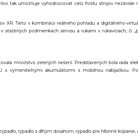
ľovi tak umožňuje vyhodnocovať celú flotilu strojov nezávisle
liarov XR. Tieto v kombinácii reálneho pohľadu a digitálneho-vi
 sťažených podmienkach servisu a rukami v rukaviciach, či „p
tovala množstvo zelených riešení. Predstavených bola rada elekt
U s vymeniteľnými akumulátormi s mobilnou nabíjačkou. Ponuk
é rýpadlo, rýpadlo s dlhým dosahom, rýpadlo pre hlbinné kopanie,