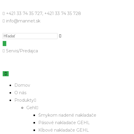
+421 33 74 35 727, +421 33 74 35 728
info@mannet.sk
Servis/Predajca
Domov
O nás
Produkty
Gehl
Šmykom riadené nakladače
Pásové nakladače GEHL
Kĺbové nakladače GEHL