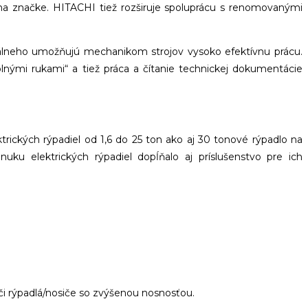
 na značke. HITACHI tiež rozširuje spoluprácu s renomovanými
rtuálneho umožňujú mechanikom strojov vysoko efektívnu prácu.
lnými rukami“ a tiež práca a čítanie technickej dokumentácie
rických rýpadiel od 1,6 do 25 ton ako aj 30 tonové rýpadlo na
u elektrických rýpadiel dopĺňalo aj príslušenstvo pre ich
 či rýpadlá/nosiče so zvýšenou nosnosťou.