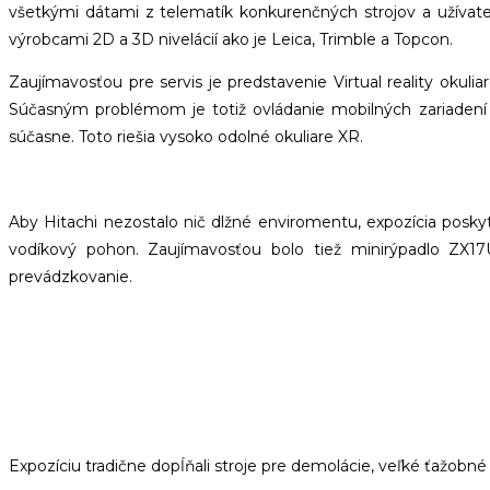
všetkými dátami z telematík konkurenčných strojov a užívate
výrobcami 2D a 3D nivelácií ako je Leica, Trimble a Topcon.
Zaujímavosťou pre servis je predstavenie Virtual reality oku
Súčasným problémom je totiž ovládanie mobilných zariadení v
súčasne. Toto riešia vysoko odolné okuliare XR.
Aby Hitachi nezostalo nič dlžné enviromentu, expozícia posky
vodíkový pohon. Zaujímavosťou bolo tiež minirýpadlo ZX17
prevádzkovanie.
Expozíciu tradične dopĺňali stroje pre demolácie, veľké ťažobn